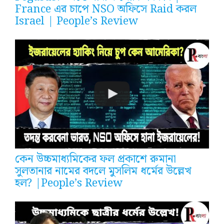
France এর চাপে NSO অফিসে Raid করল
Israel | People’s Review
কেন উচ্চমাধ্যমিকের ফল প্রকাশে রুমানা
সুলতানার নামের বদলে মুসলিম ধর্মের উল্লেখ
হল? |People’s Review