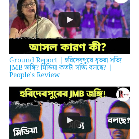
Ground Report | হরিদেবপুরে ধৃতরা সত্যি
JMB জঙ্গি? মিডিয়া কতটা সত্যি বলছে? |
People’s Review