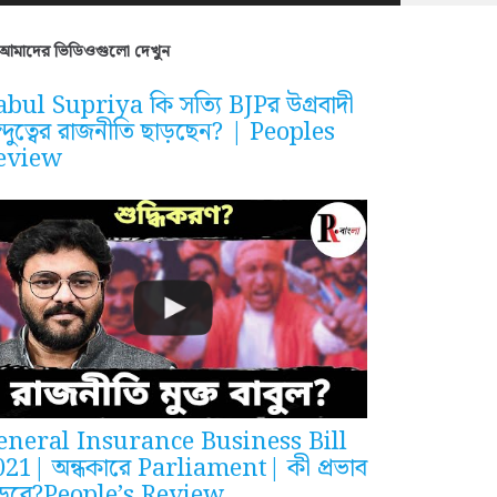
আমাদের ভিডিওগুলো দেখুন
bul Supriya কি সত্যি BJPর উগ্রবাদী
ন্দুত্বের রাজনীতি ছাড়ছেন? | Peoples
eview
eneral Insurance Business Bill
021| অন্ধকারে Parliament| কী প্রভাব
ড়বে?People’s Review