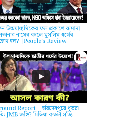
ন উচ্চমাধ্যমিকের ফল প্রকাশে রুমানা
লতানার নামের বদলে মুসলিম ধর্মের
ল্লেখ হল? |People’s Review
round Report | হরিদেবপুরে ধৃতরা
্যি JMB জঙ্গি? মিডিয়া কতটা সত্যি