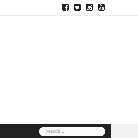
ফেসবুক
টুইটার
ইন্সতাগ্রাম
ইউটিউব
Search
for: