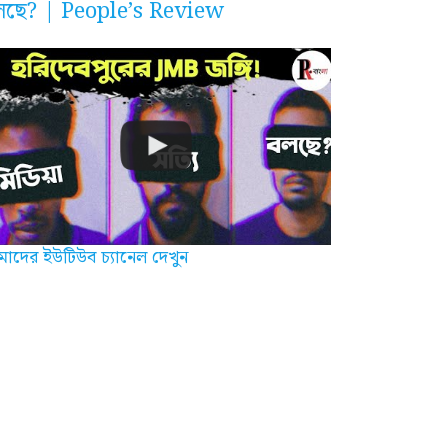
লছে? | People’s Review
াদের ইউটিউব চ্যানেল দেখুন