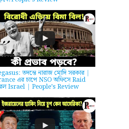
egasus: তদন্তে নারাজ মোদি সরকার |
rance এর চাপে NSO অফিসে Raid
রল Israel | People’s Review