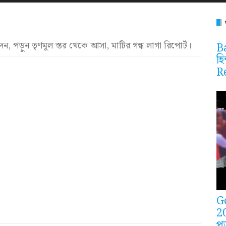
ন, পড়ুন তৃণমূল স্তর থেকে আসা, মাটির গন্ধ লাগা রিপোর্ট।
Ba
হি
R
G
2
প