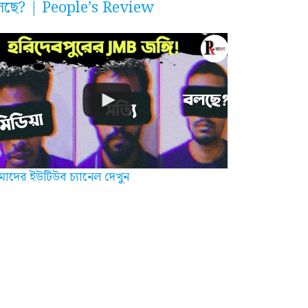
লছে? | People’s Review
াদের ইউটিউব চ্যানেল দেখুন