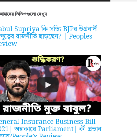
আমাদের ভিডিওগুলো দেখুন
bul Supriya কি সত্যি BJPর উগ্রবাদী
ন্দুত্বের রাজনীতি ছাড়ছেন? | Peoples
eview
eneral Insurance Business Bill
021| অন্ধকারে Parliament| কী প্রভাব
ড়বে?People’s Review