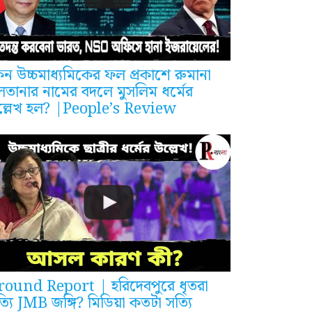
ন উচ্চমাধ্যমিকের ফল প্রকাশে রুমানা
লতানার নামের বদলে মুসলিম ধর্মের
ল্লেখ হল? |People’s Review
round Report | হরিদেবপুরে ধৃতরা
্যি JMB জঙ্গি? মিডিয়া কতটা সত্যি