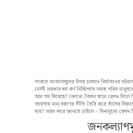
ভারতে সংখ্যালঘুদের উপর চলমান নির্যাতনের ঘটন
মোদী সরকার ধর্ম-বর্ণ নির্বিশেষে সমস্ত গরিব মানুষ
আর গম দিয়েছে? কোনো বৈষম্য ছাড়া রেশন দিলে কি সা
জায়গায় নানা ধরণের ভীতি তৈরি করে তাঁদের বিরুদ্ধ
যায়? সরল করে জানতে চাইলে – বিনামূল্যে রেশন দি
জনকল্যাণমূ