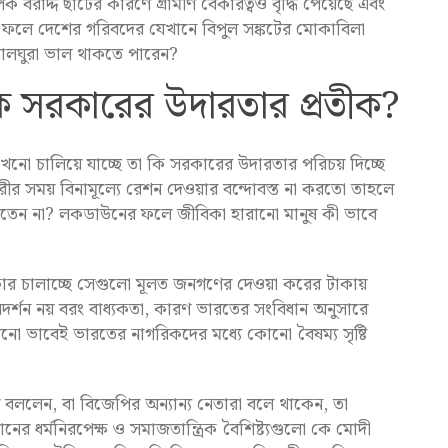
 বরাদ্দ ছাঁটের কারণে গ্রামীণ বেকারত্বও বৃদ্ধি পেয়েছে এবং
ছে। ফলে দেশের গরিবদের যেখানে বিপুল সঙ্কটের মোকাবিলা
্যালঘুরা ভাল থাকতে পারেন?
কি সরকারের উদারতার প্রতীক?
নো চালিয়ে যাচ্ছে তা কি সরকারের উদারতার পরিচয় দিচ্ছে
র সময় বিনামূল্যে রেশন দেওয়ার বন্দোবস্ত না করতো তাহলে
রে যেতেন না? লকডাউনের ফলে জীবিকা হারানো মানুষ কী ভাবে
কার চালাচ্ছে সেগুলো মূলত জনগণের দেওয়া করের টাকায়
দর্শন নয় বরং বাধ্যকতা, কারণ ভারতের সংবিধান অনুসারে
ভাবেই ভারতের নাগরিকদের মধ্যে কোনো বৈষম্য সৃষ্টি
র বললেন, বা বিজেপির অন্যান্য নেতারা বলে থাকেন, তা
নের ধর্মনিরপেক্ষ ও সমাজতান্ত্রিক বৈশিষ্ট্যগুলো কে মোদী