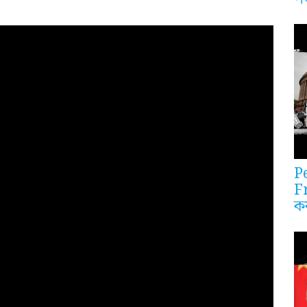
P
F
ক