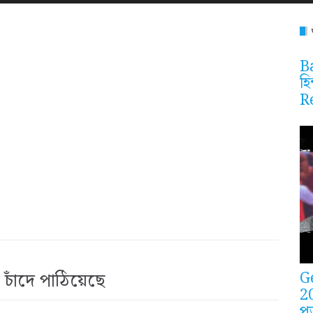
Ba
হি
R
G
 চাঁদে পাঠিয়েছে
2
প