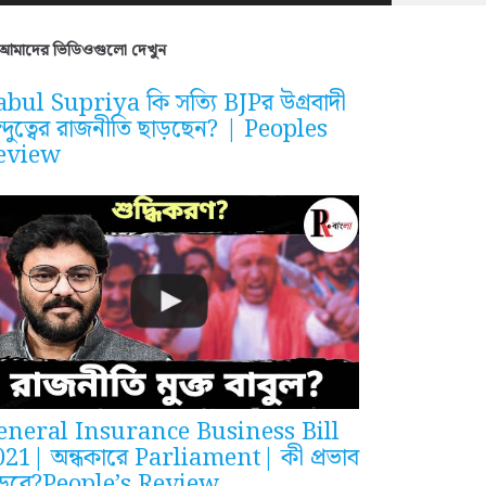
আমাদের ভিডিওগুলো দেখুন
bul Supriya কি সত্যি BJPর উগ্রবাদী
ন্দুত্বের রাজনীতি ছাড়ছেন? | Peoples
eview
eneral Insurance Business Bill
021| অন্ধকারে Parliament| কী প্রভাব
ড়বে?People’s Review