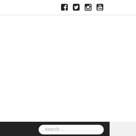
ফেসবুক
টুইটার
ইন্সতাগ্রাম
ইউটিউব
Search
for: