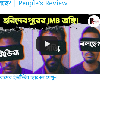
লছে? | People’s Review
াদের ইউটিউব চ্যানেল দেখুন