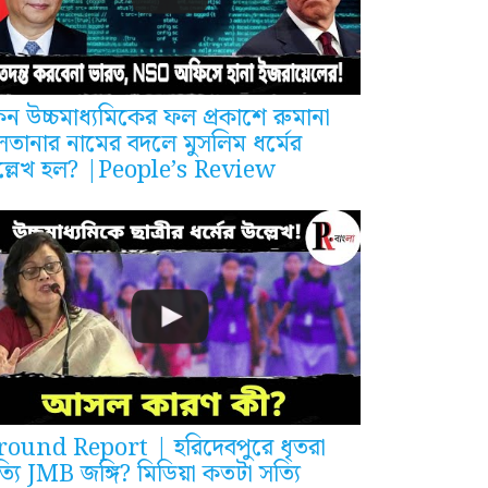
ন উচ্চমাধ্যমিকের ফল প্রকাশে রুমানা
লতানার নামের বদলে মুসলিম ধর্মের
ল্লেখ হল? |People’s Review
round Report | হরিদেবপুরে ধৃতরা
্যি JMB জঙ্গি? মিডিয়া কতটা সত্যি