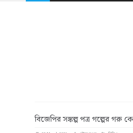
বিজেপির সঙ্কল্প পত্র গল্পের গরু কে