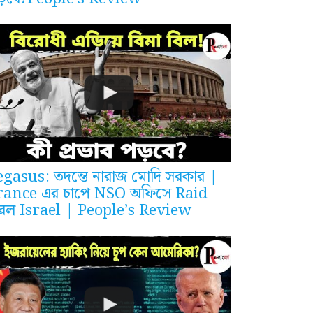
egasus: তদন্তে নারাজ মোদি সরকার |
rance এর চাপে NSO অফিসে Raid
রল Israel | People’s Review