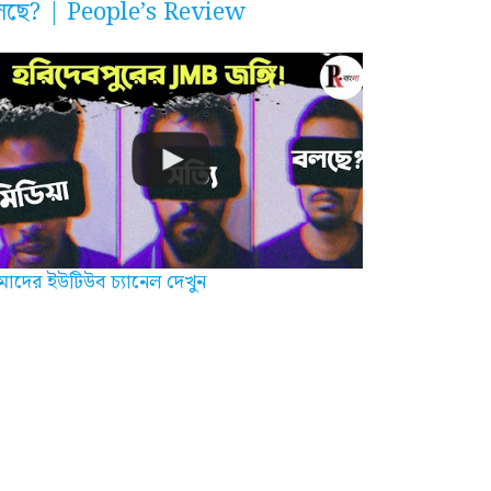
লছে? | People’s Review
াদের ইউটিউব চ্যানেল দেখুন