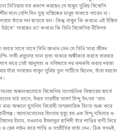
ল মিডিয়ায় মত প্রকাশ করছেন যে বাবুল সুপ্রিয় বিজেপি
ল দলে বেশি দিন সুস্থ মস্তিষ্কের মানুষ থাকতে পারেন না।
পারায় তাঁকে দল ছাড়তে হল। কিন্তু বাবুল কি কখনো এই ইঙ্গিত
়ে উঠতে” পারছেন না? কখনো কি তিনি বিজেপির নীতিগত
থা বলার সাথে সাথে তিনি জানান দেন যে তিনি সারা জীবন
িন্দি-ভাষী প্রভুদের ভাল ভৃত্য থাকার অঙ্গীকার করতে বারবার
যোগ করে সেই আনুগত্য ও ভবিষ্যতে দর কষকষি করার দরজা
যাঁরা ভাবছেন বাবুল সুপ্রিয় ভুল পার্টিতে ছিলেন, তাঁরা হয়তো
েন।
লগ্ন অঞ্চলগুলোতে বিজেপির সাংগঠনিক বিস্তারের স্বার্থে
র মার্চ মাসে, উত্তর ভারতীয় সাবর্ণ হিন্দু উৎসব “রাম
ানা অঞ্চলে মুসলিম বিরোধী সাম্প্রদায়িক হিংসা শুরু করে
ঞ্জ। আসানসোলের হিংসায় মৃত্যু হয় এক হিন্দু মহিলার ও
ের ইমাম, মওলানা ইমদাদুল রাশিদী তাঁর শান্তির বাণী দিয়ে
 ও দ্বেষ বর্জন করে শান্তি ও সম্প্রীতির বার্তা দেন। ঠিক তখনই,