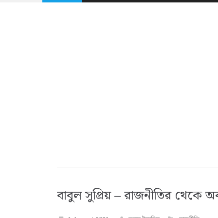
বাবুল সুপ্রিয় – রাজনীতির থেকে অব