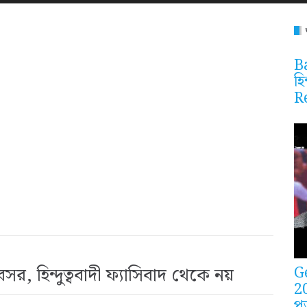
Ba
হি
R
G
সর, হিন্দুত্ববাদী ফ্যাসিবাদ থেকে নয়
2
প