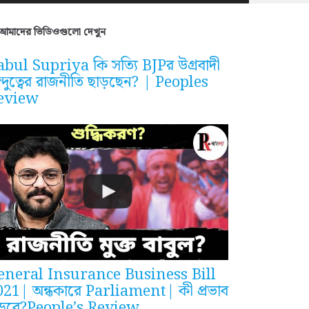
আমাদের ভিডিওগুলো দেখুন
bul Supriya কি সত্যি BJPর উগ্রবাদী
ন্দুত্বের রাজনীতি ছাড়ছেন? | Peoples
eview
eneral Insurance Business Bill
021| অন্ধকারে Parliament| কী প্রভাব
ড়বে?People’s Review