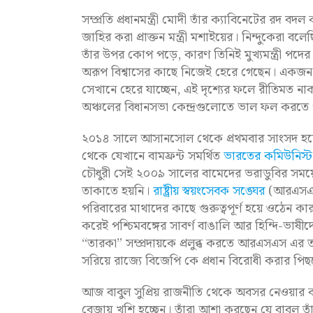
সম্প্রতি প্রধানমন্ত্রী মোদী তাঁর ক্যাবিনেটের রদ 
জাহির করা প্রাক্তন মন্ত্রী মশাইয়ের। নিন্দুকেরা বল
তাঁর উপর কোপ পড়ে, কারণ তিনিই মুখ্যমন্ত্রী পদে
অরূপ বিশ্বাসের কাছে নিজেই হেরে গেছেন। একজন কেন্দ্
সেখানে হেরে যাচ্ছেন, এই দৃশ্যের ফলে রীতিমত 
অঞ্চলের বিধানসভা কেন্দ্রগুলোতে ভাল ফল করতে প
২০১৪ সালে আসানসোল থেকে প্রথমবার সাংসদ হয়ে
থেকে যেখানে বামফ্রন্ট সমর্থিত
ভারতের কমিউনিস্ট প
চৌধুরী সেই ২০০৯ সালের বামেদের ভরাডুবির সময
তাকাতে হয়নি।
রাষ্ট্রীয় স্বয়ংসেবক সঙ্ঘের
(আরএসএস)
পরিবারের মাথাদের কাছে গুরুত্বপূর্ণ হয়ে ওঠেন কা
করেই পশ্চিমবঙ্গের সাবর্ণ বাঙালি আর হিন্দি-ভাষী
“তারকা” সম্প্রদায়কে প্রলুব্ধ করতে আরএসএস এ
সরিয়ে রাজ্যে বিজেপি কে প্রধান বিরোধী করার পি
আজ বাবুল সুপ্রিয় রাজনীতি থেকে অবসর নেওয়ার 
বেজায় খুশি হচ্ছেন। তাঁরা আশা করছেন যে বাবুল