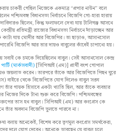
বদল করায় চাকরী গেছিল নিজেকে একমাত্র “প্রপার নাউন” বলে
েছিলেন পশ্চিমবঙ্গ বিধানসভা নির্বাচনে বিজেপি গো-হারা হারায়
র দাবিদারও ছিলেন, কিন্তু ফলাফলে দেখা যায় টালিগঞ্জ আসনে
রীয় প্রতিমন্ত্রী রাজ্যের বিধানসভা নির্বাচনে দাঁড়াচ্ছেন আর
নাক কাটা যায় মোদীর আর বিজেপির। তা ছাড়াও, আসানসোল
ারেনি বিজেপি আর তার দায়ও বাবুলের কাঁধেই চাপানো হয়।
 সবাই কে চমকে দিয়েছিলেন বাবুল। সেই আসানসোল কেন্দ্র
ার্টি (মার্কসবাদী)
[সিপিআই (এম)] প্রার্থী বংশ গোপাল
়েও জয়লাভ করেন। তারপরে তাঁকে আর বিজেপিতে পিছন ঘুরে
 বাইরে থেকে বিজেপিতে যোগ দিলেও বাবুল সঙ্ঘ
রণ তাঁর গায়ক হিসাবে একটা খ্যাতি ছিল, আর তাঁকে ব্যবহার
দের নিজের দিকে টানা শুরু করে বিজেপি। পশ্চিমবঙ্গের
র তরুপের তাস হন বাবুল। সিপিআই (এম) আর কংগ্রেস কে
ছনে তাঁর অবদান বিজেপি ভুলতে পারবে না।
কথা বলায় অনেকেই, বিশেষ করে তৃণমূল কংগ্রেস সমর্থকেরা,
 তাঁদের দলে যোগ দেবেন। অনেকে ভাবছেন যে বাবুল চলে