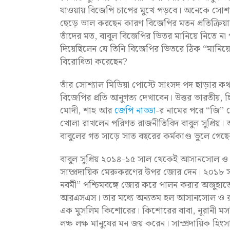
যাওয়ায় বিজেপি চাপের মুখে পড়বে। অনেকে সোশ্যা
ছেড়ে ভাল করছেন কারণ বিজেপির মতন প্রতিক্রিয়াশী
তাঁদের মত, বাবুল বিজেপির ভিতর মানিয়ে নিতে না 
দিয়েছিলেন যে তিনি বিজেপির ভিতরে ঠিক “মানিয
বিরোধিতা করেছেন?
তাঁর সোশ্যাল মিডিয়া পোস্টে সাংসদ পদ ছাড়ার ক
বিজেপির প্রতি আনুগত্য দেখাবেন। উত্তর ভারতীয়, হ
মোদী, শাহ আর
জেপি নাড্ডা
-র নামের পরে “জি” 
খোলা রাখলেন পরিণত রাজনীতিবিদ বাবুল সুপ্রিয়। আর 
বাবুলের গত সাড়ে সাত বছরের কর্মকাণ্ড ভুলে গেছ
বাবুল সুপ্রিয় ২০১৪-১৫ সাল থেকেই আসানসোল ও সং
সাম্প্রদায়িক মেরুকরণের উপর জোর দেন। ২০১৮ সালে
নবমী” পশ্চিমবঙ্গে জোর করে পালন করার অজুহাতে ন
আরএসএস। তার মধ্যে অন্যতম হল আসানসোল ও রানীগ
এক মুসলিম কিশোরের। কিশোরের বাবা, নূরানী মসজিদ
লক্ষ লক্ষ মানুষের মন জয় করেন। সাম্প্রদায়িক হিংসা