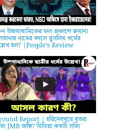
ন উচ্চমাধ্যমিকের ফল প্রকাশে রুমানা
লতানার নামের বদলে মুসলিম ধর্মের
ল্লেখ হল? |People’s Review
round Report | হরিদেবপুরে ধৃতরা
্যি JMB জঙ্গি? মিডিয়া কতটা সত্যি