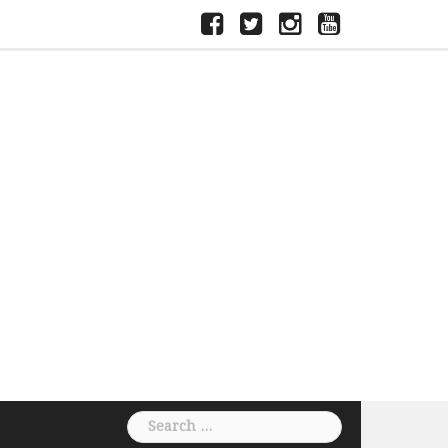
ফেসবুক
টুইটার
ইন্সতাগ্রাম
ইউটিউব
Search
for: