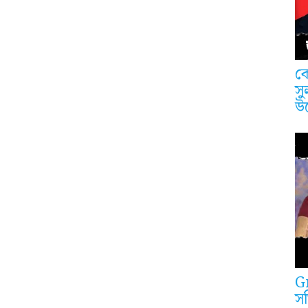
কে
সু
উ
G
সত