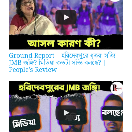
Ground Report | হরিদেবপুরে ধৃতরা সত্যি
JMB জঙ্গি? মিডিয়া কতটা সত্যি বলছে? |
People’s Review