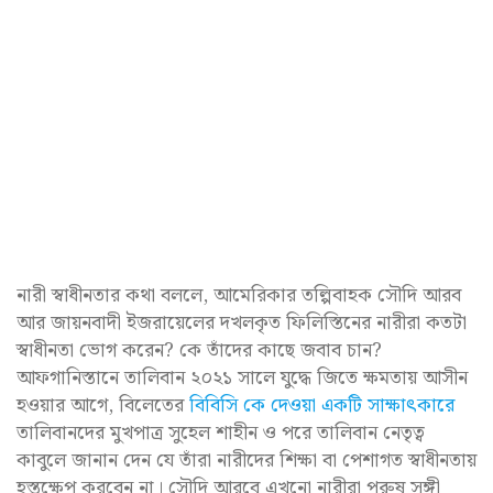
নারী স্বাধীনতার কথা বললে, আমেরিকার তল্পিবাহক সৌদি আরব
আর জায়নবাদী ইজরায়েলের দখলকৃত ফিলিস্তিনের নারীরা কতটা
স্বাধীনতা ভোগ করেন? কে তাঁদের কাছে জবাব চান?
আফগানিস্তানে তালিবান ২০২১ সালে যুদ্ধে জিতে ক্ষমতায় আসীন
হওয়ার আগে, বিলেতের
বিবিসি কে দেওয়া একটি সাক্ষাৎকারে
তালিবানদের মুখপাত্র সুহেল শাহীন ও পরে তালিবান নেতৃত্ব
কাবুলে জানান দেন যে তাঁরা নারীদের শিক্ষা বা পেশাগত স্বাধীনতায়
হস্তক্ষেপ করবেন না। সৌদি আরবে এখনো নারীরা পুরুষ সঙ্গী