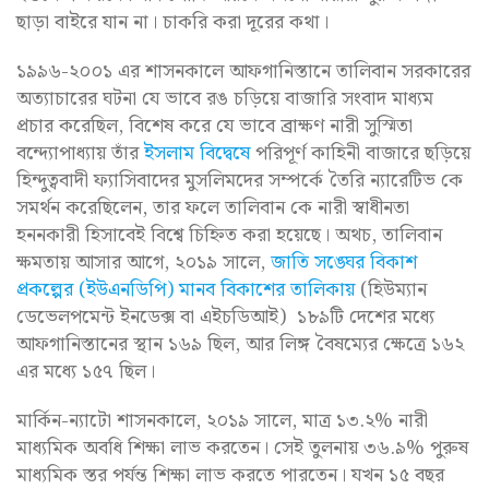
ছাড়া বাইরে যান না। চাকরি করা দূরের কথা।
১৯৯৬-২০০১ এর শাসনকালে আফগানিস্তানে তালিবান সরকারের
অত্যাচারের ঘটনা যে ভাবে রঙ চড়িয়ে বাজারি সংবাদ মাধ্যম
প্রচার করেছিল, বিশেষ করে যে ভাবে ব্রাক্ষণ নারী সুস্মিতা
বন্দ্যোপাধ্যায় তাঁর
ইসলাম বিদ্বেষে
পরিপূর্ণ কাহিনী বাজারে ছড়িয়ে
হিন্দুত্ববাদী ফ্যাসিবাদের মুসলিমদের সম্পর্কে তৈরি ন্যারেটিভ কে
সমর্থন করেছিলেন, তার ফলে তালিবান কে নারী স্বাধীনতা
হননকারী হিসাবেই বিশ্বে চিহ্নিত করা হয়েছে। অথচ, তালিবান
ক্ষমতায় আসার আগে, ২০১৯ সালে,
জাতি সঙ্ঘের বিকাশ
প্রকল্পের (ইউএনডিপি) মানব বিকাশের তালিকায়
(হিউম্যান
ডেভেলপমেন্ট ইনডেক্স বা এইচডিআই) ১৮৯টি দেশের মধ্যে
আফগানিস্তানের স্থান ১৬৯ ছিল, আর লিঙ্গ বৈষম্যের ক্ষেত্রে ১৬২
এর মধ্যে ১৫৭ ছিল।
মার্কিন-ন্যাটো শাসনকালে, ২০১৯ সালে, মাত্র ১৩.২% নারী
মাধ্যমিক অবধি শিক্ষা লাভ করতেন। সেই তুলনায় ৩৬.৯% পুরুষ
মাধ্যমিক স্তর পর্যন্ত শিক্ষা লাভ করতে পারতেন। যখন ১৫ বছর