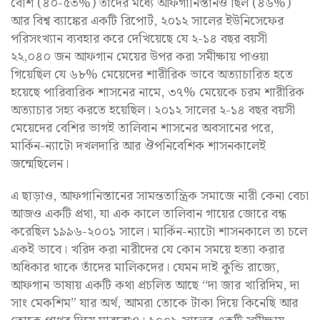
বেশি (৪০-৫৩%) তাদের মধ্যে আফগানিস্তানও ছিল (৪৬%)
আর বিশ্ব ব্যাঙ্কের একটি রিপোর্ট, ২০১২ সালের ইউনিসেফের
পরিসংখ্যান ব্যবহার করে দেখিয়েছে যে ২-১৪ বছর বয়সী
২২,০৪০ জন আফগান মেয়ের উপর করা সমীক্ষায় পাওয়া
গিয়েছিল যে ৬৮% মেয়েদের শারীরিক ভাবে অত্যাচারিত হতে
হয়েছে পারিবারিক শাসনের নামে, ৩৭% মেয়েকে চরম শারীরিক
অত্যাচার সহ্য করতে হয়েছিল। ২০১২ সালের ২-১৪ বছর বয়সী
মেয়েদের বেশির ভাগই তালিবান শাসনের অবসানের পরে,
মার্কিন-ন্যাটো দখলদারি আর ঔপনিবেশিক শাসনকালেই
জন্মেছিলেন।
এ ছাড়াও, আফগানিস্তানের সামন্ততান্ত্রিক সমাজে নারী কেনা বেচা
আজও একটি প্রথা, যা এক কালে তালিবান গায়ের জোরে বন্ধ
করেছিল ১৯৯৬-২০০১ সালে। মার্কিন-ন্যাটো শাসনকালে তা চলে
একই ভাবে। খরিদ করা নারীদের যে কোন সময়ে হত্যা করার
অধিকার থাকে তাঁদের মালিকদের। যেমন দাই কুন্ডি রাজ্যে,
আফগান ভাষায় একটি কথা প্রচলিত আছে “দা জার খারিদিম, দা
সাং মেকশিম” যার অর্থ, আমরা তোকে টাকা দিয়ে কিনেছি আর