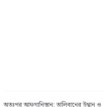
অতঃপর আফগানিস্তান: তালিবানের উথ্বান ও