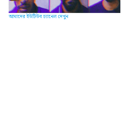
আমাদের ইউটিউব চ্যানেল দেখুন