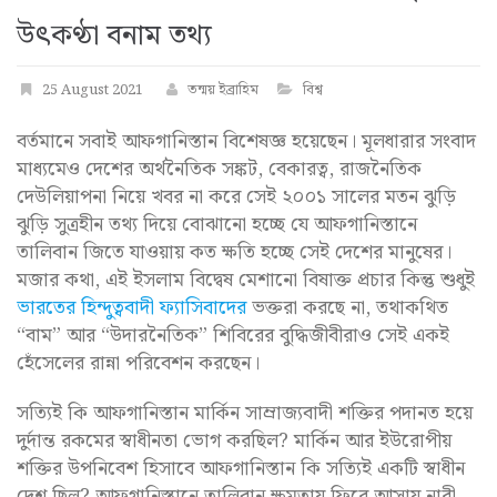
উৎকণ্ঠা বনাম তথ্য
25 August 2021
তন্ময় ইব্রাহিম
বিশ্ব
বর্তমানে সবাই আফগানিস্তান বিশেষজ্ঞ হয়েছেন। মূলধারার সংবাদ
মাধ্যমেও দেশের অর্থনৈতিক সঙ্কট, বেকারত্ব, রাজনৈতিক
দেউলিয়াপনা নিয়ে খবর না করে সেই ২০০১ সালের মতন ঝুড়ি
ঝুড়ি সুত্রহীন তথ্য দিয়ে বোঝানো হচ্ছে যে আফগানিস্তানে
তালিবান জিতে যাওয়ায় কত ক্ষতি হচ্ছে সেই দেশের মানুষের।
মজার কথা, এই ইসলাম বিদ্বেষ মেশানো বিষাক্ত প্রচার কিন্তু শুধুই
ভারতের হিন্দুত্ববাদী ফ্যাসিবাদের
ভক্তরা করছে না, তথাকথিত
“বাম” আর “উদারনৈতিক” শিবিরের বুদ্ধিজীবীরাও সেই একই
হেঁসেলের রান্না পরিবেশন করছেন।
সত্যিই কি আফগানিস্তান মার্কিন সাম্রাজ্যবাদী শক্তির পদানত হয়ে
দুর্দান্ত রকমের স্বাধীনতা ভোগ করছিল? মার্কিন আর ইউরোপীয়
শক্তির উপনিবেশ হিসাবে আফগানিস্তান কি সত্যিই একটি স্বাধীন
দেশ ছিল? আফগানিস্তানে তালিবান ক্ষমতায় ফিরে আসায় নারী