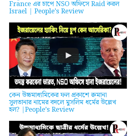
France এর চাপে NSO অফিসে Raid করল
Israel | People’s Review
কেন উচ্চমাধ্যমিকের ফল প্রকাশে রুমানা
সুলতানার নামের বদলে মুসলিম ধর্মের উল্লেখ
হল? |People’s Review