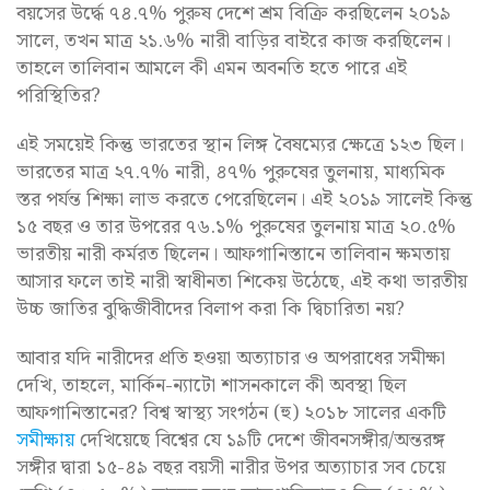
বয়সের উর্দ্ধে ৭৪.৭% পুরুষ দেশে শ্রম বিক্রি করছিলেন ২০১৯
সালে, তখন মাত্র ২১.৬% নারী বাড়ির বাইরে কাজ করছিলেন।
তাহলে তালিবান আমলে কী এমন অবনতি হতে পারে এই
পরিস্থিতির?
এই সময়েই কিন্তু ভারতের স্থান লিঙ্গ বৈষম্যের ক্ষেত্রে ১২৩ ছিল।
ভারতের মাত্র ২৭.৭% নারী, ৪৭% পুরুষের তুলনায়, মাধ্যমিক
স্তর পর্যন্ত শিক্ষা লাভ করতে পেরেছিলেন। এই ২০১৯ সালেই কিন্তু
১৫ বছর ও তার উপরের ৭৬.১% পুরুষের তুলনায় মাত্র ২০.৫%
ভারতীয় নারী কর্মরত ছিলেন। আফগানিস্তানে তালিবান ক্ষমতায়
আসার ফলে তাই নারী স্বাধীনতা শিকেয় উঠেছে, এই কথা ভারতীয়
উচ্চ জাতির বুদ্ধিজীবীদের বিলাপ করা কি দ্বিচারিতা নয়?
আবার যদি নারীদের প্রতি হওয়া অত্যাচার ও অপরাধের সমীক্ষা
দেখি, তাহলে, মার্কিন-ন্যাটো শাসনকালে কী অবস্থা ছিল
আফগানিস্তানের? বিশ্ব স্বাস্থ্য সংগঠন (হু) ২০১৮ সালের একটি
সমীক্ষায়
দেখিয়েছে বিশ্বের যে ১৯টি দেশে জীবনসঙ্গীর/অন্তরঙ্গ
সঙ্গীর দ্বারা ১৫-৪৯ বছর বয়সী নারীর উপর অত্যাচার সব চেয়ে