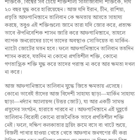
শক্তিকে, বিশ্বের সব চেয়ে শক্তিশালী সাম্রাজ্যবাদী শক্তিকে, দীর্ঘ
২০ বছর যুদ্ধ করে হারিয়েছেন। আজ যদি ইরান, চীন, রাশিয়া,
প্রভৃতি আফগানিস্তানে তালিবান কে ক্ষমতায় আসতে সাহায্য
করছে, তবুও এই শক্তিগুলো জানে তারা যদি জোর করে, প্রত্যক্ষ
ভাবে ঔপনিবেশিক শাসন জারি করে আফগানিস্তানে, তাহলে
ব্যাপক জনরোষের চাপে তাদের অবস্থাও সোভিয়েত বা মার্কিন-
ন্যাটো জোটের মতন হবে। ফলে আফগানিস্তানে তালিবান ততদিন
শাসন করবে, যতদিন না কোনো প্রগতিশীল শক্তি, কোনো
গণতান্ত্রিক শক্তি যুদ্ধ করে তাদের পরাস্ত না করে আর ক্ষমতা দখল
না করে।
আজ আফগানিস্তানে তালিবান যুদ্ধে জিতে ক্ষমতায় এসেছে।
কোনো ভাবেই তাঁদের আজ বিদেশী সাহায্য ছাড়া—মার্কিন সাহায্য
ছাড়া—নর্দ্যান অ্যালায়ন্স (উত্তর জোট), যা আর একটি সামন্ত
প্রভুদের সংগঠন, হারাতে পারবে না। আফগানিস্তানে এই মুহূর্তে
তালিবান-বিরোধী কোনো রাজনৈতিক ভাবে প্রগতিশীল শক্তি
নেই। ফলে, দক্ষিণ কলকাতার ড্রয়িং রুমে বসে বা খাটে শুয়ে,
বিজলী পাখার হাওয়া খেতে খেতে আফগান জনগণের কী করা