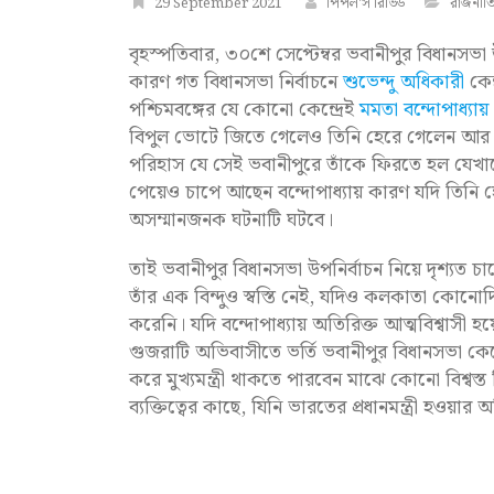
29 September 2021
পিপল'স রিভিউ
রাজনীত
বৃহস্পতিবার, ৩০শে সেপ্টেম্বর ভবানীপুর বিধানসভা উ
কারণ গত বিধানসভা নির্বাচনে
শুভেন্দু অধিকারী
কেন
পশ্চিমবঙ্গের যে কোনো কেন্দ্রেই
মমতা বন্দোপাধ্যায়
বিপুল ভোটে জিতে গেলেও তিনি হেরে গেলেন আর হেরে 
পরিহাস যে সেই ভবানীপুরে তাঁকে ফিরতে হল যেখানে 
পেয়েও চাপে আছেন বন্দোপাধ্যায় কারণ যদি তিনি 
অসম্মানজনক ঘটনাটি ঘটবে।
তাই ভবানীপুর বিধানসভা উপনির্বাচন নিয়ে দৃশ্যত চ
তাঁর এক বিন্দুও স্বস্তি নেই, যদিও কলকাতা কোন
করেনি। যদি বন্দোপাধ্যায় অতিরিক্ত আত্মবিশ্বাসী হ
গুজরাটি অভিবাসীতে ভর্তি ভবানীপুর বিধানসভা কে
করে মুখ্যমন্ত্রী থাকতে পারবেন মাঝে কোনো বিশ্বস্ত
ব্যক্তিত্বের কাছে, যিনি ভারতের প্রধানমন্ত্রী হওয়ার