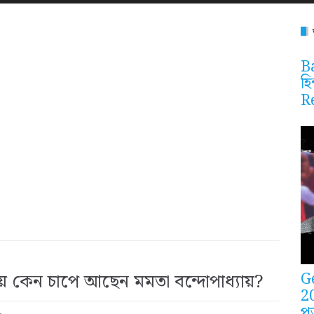
Ba
হি
R
G
য়ে কেন চাপে আছেন মমতা বন্দোপাধ্যায়?
2
প