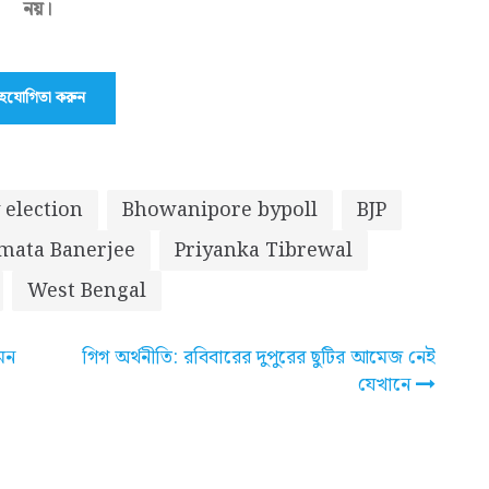
নয়।
হযোগিতা করুন
 election
Bhowanipore bypoll
BJP
ata Banerjee
Priyanka Tibrewal
West Bengal
মন
গিগ অর্থনীতি: রবিবারের দুপুরের ছুটির আমেজ নেই
যেখানে