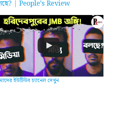
লছে? | People’s Review
াদের ইউটিউব চ্যানেল দেখুন