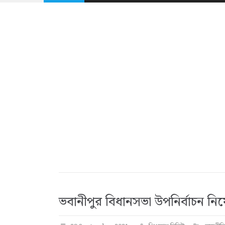
ভবানীপুর বিধানসভা উপনির্বাচন নি