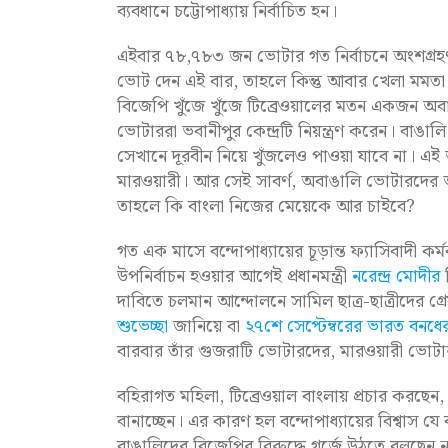
ব্যবধানে চট্টোপাধ্যায় নির্বাচিত হন।
এইবার ৭৮,৭৮৩ জন ভোটার গত নির্বাচনে অংশগ্রহ
ভোট দেন এই বার, তাহলে কিন্তু আবার খেলা মমতা ব
বিজেপি খুঁজে খুঁজে টিব্রেওয়ালের মতন একজন অবাঙা
ভোটাররা ভবানীপুর কেন্দ্রটি নিয়ন্ত্রণ করেন। বা
সেখানে দূরবীন নিয়ে খুঁজলেও পাওয়া যাবে না। এই
মারওয়ারী। আর সেই সাবর্ণ, অবাঙালি ভোটারদের
তাহলে কি বাংলা নিজের মেয়েকে আর চাইবে?
গত এক মাসে বন্দোপাধ্যায়ের চূড়ান্ত ফ্যাসিবাদী ক
উপনির্বাচন হওয়ার আগেই প্রধানমন্ত্রী
নরেন্দ্র মোদীর
ব
দাবিতে চলমান আন্দোলনে সামিল ছাত্র-ছাত্রীদের 
শুভেচ্ছা
জানিয়ে বা
২৭শে সেপ্টেম্বরের ভারত বনধে
বারবার তাঁর গুজরাটি ভোটারদের, মারওয়ারী ভোটার
বহিরাগত মহিলা, টিব্রেওয়াল বাংলায় প্রচার করছেন,
বানাচ্ছেন। এর কারণ হল বন্দোপাধ্যায়ের বিশ্বাস
বাঙালিদের বিজেপির বিরুদ্ধে গর্জে উঠতে বলছেন ন