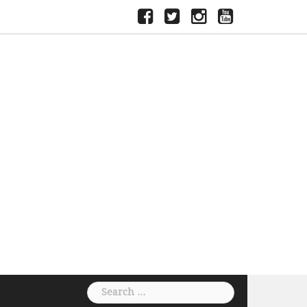
ফেসবুক
টুইটার
ইন্সতাগ্রাম
ইউটিউব
Search
for: