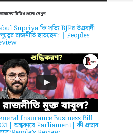
আমাদের ভিডিওগুলো দেখুন
bul Supriya কি সত্যি BJPর উগ্রবাদী
ন্দুত্বের রাজনীতি ছাড়ছেন? | Peoples
eview
eneral Insurance Business Bill
021| অন্ধকারে Parliament| কী প্রভাব
ড়বে?People’s Review