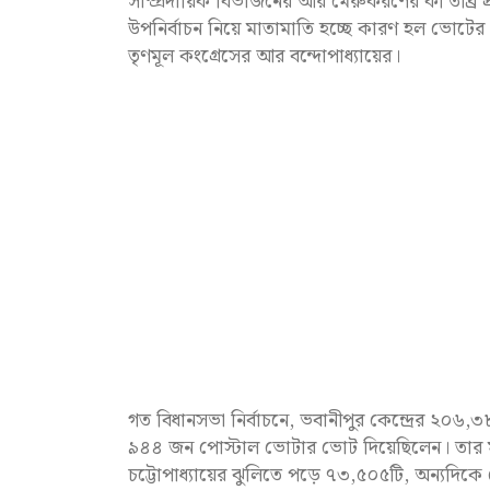
সাম্প্রদায়িক বিভাজনের আর মেরুকরণের কী তীব্র প্
উপনির্বাচন নিয়ে মাতামাতি হচ্ছে কারণ হল ভোটের 
তৃণমূল কংগ্রেসের আর বন্দোপাধ্যায়ের।
গত বিধানসভা নির্বাচনে, ভবানীপুর কেন্দ্রের ২
৯৪৪ জন পোস্টাল ভোটার ভোট দিয়েছিলেন। তার 
চট্টোপাধ্যায়ের ঝুলিতে পড়ে ৭৩,৫০৫টি, অন্য