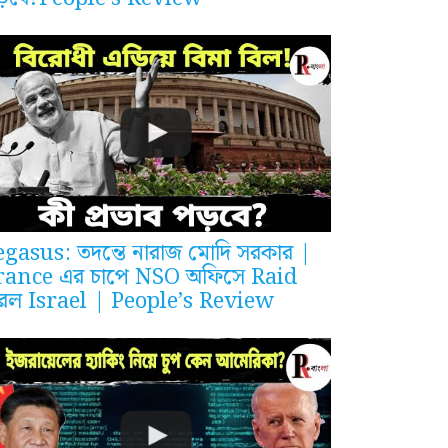
egasus: তদন্তে নারাজ মোদি সরকার |
rance এর চাপে NSO অফিসে Raid
রল Israel | People’s Review