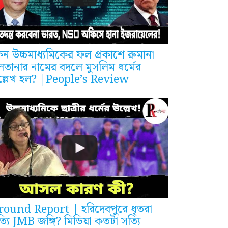
ন উচ্চমাধ্যমিকের ফল প্রকাশে রুমানা
লতানার নামের বদলে মুসলিম ধর্মের
ল্লেখ হল? |People’s Review
round Report | হরিদেবপুরে ধৃতরা
্যি JMB জঙ্গি? মিডিয়া কতটা সত্যি