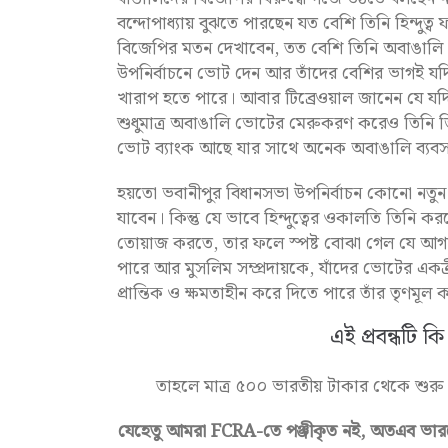
বন্দোপাধ্যায় বুঝতে পারছেন যত বেশি তিনি হিন্দুত্ব
বিজেপির মতন দেখাবেন, তত বেশি তিনি অবাঙাল
উপনির্বাচনে ভোট দেন আর তাঁদের বেশির ভাগই যদি 
খারাপ হতে পারে। আবার টিব্রেওয়াল জানেন যে যদি
শুধুমাত্র অবাঙালি ভোটের মেরুকরণ করেও তিনি 
ভোট ব্যাংক আছে যার সাথে অনেক অবাঙালি ব্যবসায
হয়তো ভবানীপুর বিধানসভা উপনির্বাচন কোনো নতুন
যাবেন। কিন্তু যে ভাবে হিন্দুত্বের ওকালতি তিনি ক
তোয়াজ করতে, তার ফলে স্পষ্ট বোঝা গেল যে আগামী দ
পারে আর মুসলিম সম্প্রদায়কে, যাঁদের ভোটের এক
প্রান্তিক ও ক্ষমতাহীন করে দিতে পারে তাঁর তৃণমূল ক
এই প্রবন্ধটি
তাহলে মাত্র ৫০০ ভারতীয় টাকার থেকে শুরু
যেহেতু আমরা FCRA-তে পঞ্জীকৃত নই, অতএব ভারত