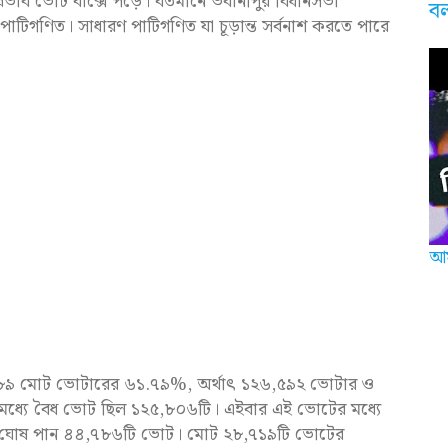
রভাব ভোট বাক্সে পড়ে। বর্তমানে ভবানীপুর বিধানসভা
ব
পাটিগণিত। সাধারণ পাটিগণিত যা চূড়ান্ত সর্বনাশ করতে পারে
আম
০৬,৩৮৯ মোট ভোটারের ৬১.৭৯%, অর্থাৎ ১২৬,৫৯২ ভোটার ও
মধ্যে বৈধ ভোট ছিল ১২৫,৮০৬টি। এইবার এই ভোটের মধ্যে
দিকে ঘোষ পান ৪৪,৭৮৬টি ভোট। মোট ২৮,৭১৯টি ভোটের