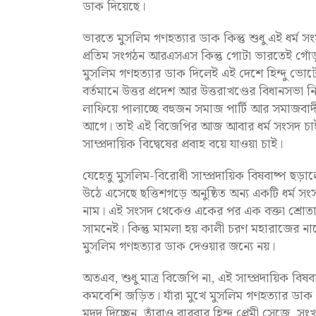
ডাক দিয়েছে।
ভারতে মুসলিম গণহত্যার ডাক কিন্তু শুধু এই ধর্ম সং
প্রতিম সংগঠন আরএসএস কিন্তু গোটা ভারতেই গোঁড়া হি
মুসলিম গণহত্যার ডাক দিলেই এই দেশে হিন্দু ভোট
বর্তমানে উত্তর প্রদেশ আর উত্তরাখণ্ডের বিধানসভা
লাফিয়ে পালাচ্ছে বহুজন সমাজ পার্টি আর সমাজবাদ
আগে। তাই এই বিজেপির আজ আবার ধর্ম সংসদ চাই, ম
সাম্প্রদায়িক বিদ্বেষের প্রবাহ বয়ে যাওয়া চাই।
যেহেতু মুসলিম-বিরোধী সাম্প্রদায়িক বিষবাষ্প ছড
উঠে এসেছে ছত্তিশগড়ে অনুষ্ঠিত অন্য একটি ধর্ম 
নাম। এই সংসদ থেকেও একের পর এক বক্তা শ্রোতাদে
সামনেই। কিন্তু মামলা হয় কালী চরণ মহারাজের নাম
মুসলিম গণহত্যার ডাক দেওয়ার জন্যে নয়।
অতএব, শুধু মাত্র বিজেপি না, এই সাম্প্রদায়িক ব
কমবেশি জড়িত। যাঁরা মুখে মুসলিম গণহত্যার ডাক দিচ্ছ
মদদ দিচ্ছেন, তাঁরাও বারবার হিন্দু প্রেমী সেজে, সংখ