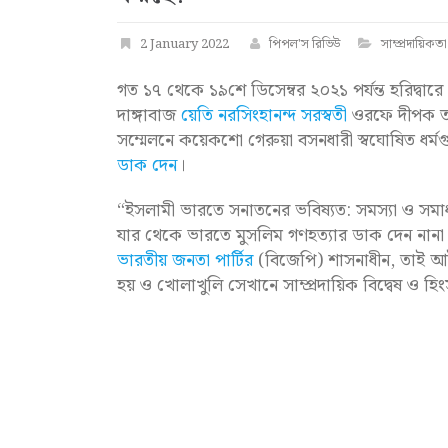
2 January 2022
পিপল'স রিভিউ
সাম্প্রদায়িকতা
গত ১৭ থেকে ১৯শে ডিসেম্বর ২০২১ পর্যন্ত হরিদ্বারে অ
দাঙ্গাবাজ
য়েতি নরসিংহানন্দ সরস্বতী
ওরফে দীপক ত্য
সম্মেলনে কয়েকশো গেরুয়া বসনধারী স্বঘোষিত ধর্ম
ডাক দেন
।
“ইসলামী ভারতে সনাতনের ভবিষ্যত: সমস্যা ও সমাধা
যার থেকে ভারতে মুসলিম গণহত্যার ডাক দেন নানা কুখ্য
ভারতীয় জনতা পার্টির
(বিজেপি) শাসনাধীন, তাই আই
হয় ও খোলাখুলি সেখানে সাম্প্রদায়িক বিদ্বেষ ও হি