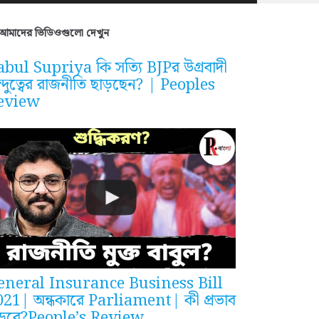
আমাদের ভিডিওগুলো দেখুন
bul Supriya কি সত্যি BJPর উগ্রবাদী
ন্দুত্বের রাজনীতি ছাড়ছেন? | Peoples
eview
eneral Insurance Business Bill
021| অন্ধকারে Parliament| কী প্রভাব
ড়বে?People’s Review