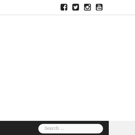
ফেসবুক
টুইটার
ইন্সতাগ্রাম
ইউটিউব
Search
for: