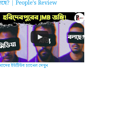
লছে? | People’s Review
াদের ইউটিউব চ্যানেল দেখুন