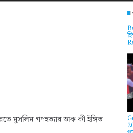
Ba
হি
R
G
রতে মুসলিম গণহত্যার ডাক কী ইঙ্গিত
2
প