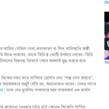
ব
ঙ্কার তামিল গেরিলা নেতা প্রভাকারণ বা শিখ খালিস্তানি জঙ্গী
হুতি দিতে পারবেন, তাকে তিনি ₹১ কোটি উপহার দেবেন। তিনি
িমদের বিরুদ্ধে জিততে গেলে অবশ্যই যুদ্ধ করতে হবে
আম
 কে নিজের মতন করে সাজিয়ে স্লোগান দেন “শস্ত্র মেভ জয়তে”,
রের জয়জয়কার শুধুই য়েতি নয়, অন্যান্যরাও করেন। যেমন পাণ্ডে
েন
। ডাক দেন মুসলিম গণহত্যার আর ভারতবর্ষে এক হার্মাদ
র প্ররোচনা দেওয়ার ঘটনা ঘটে গেলেও বিজেপি শাসিত