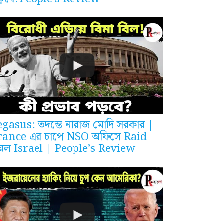
egasus: তদন্তে নারাজ মোদি সরকার |
rance এর চাপে NSO অফিসে Raid
রল Israel | People’s Review