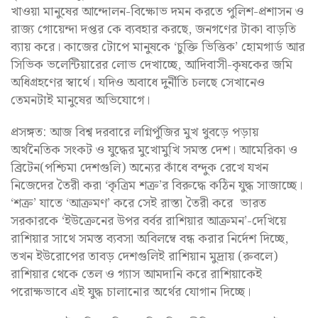
খাওয়া মানুষের আন্দোলন-বিক্ষোভ দমন করতে পুলিশ-প্রশাসন ও
রাজ্য গোয়েন্দা দপ্তর কে ব্যবহার করছে, জনগণের টাকা বাড়তি
ব্যায় করে। কাজের টোপে মানুষকে ‘চুক্তি ভিত্তিক’ হোমগার্ড আর
সিভিক ভলেন্টিয়ারের লোভ দেখাচ্ছে, আদিবাসী-কৃষকের জমি
অধিগ্রহণের স্বার্থে। যদিও অবাধে দুর্নীতি চলছে সেখানেও
তেমনটাই মানুষের অভিযোগে।
প্রসঙ্গত: আজ বিশ্ব দরবারে লগ্নিপুঁজির মুখ থুবড়ে পড়ায়
অর্থনৈতিক সংকট ও যুদ্ধের মুখোমুখি সমস্ত দেশ। আমেরিকা ও
ব্রিটেন(পশ্চিমা দেশগুলি) অন্যের কাঁধে বন্দুক রেখে যখন
নিজেদের তৈরী করা ‘কৃত্রিম শত্রু’র বিরুদ্ধে কঠিন যুদ্ধ সাজাচ্ছে।
‘শত্রু’ যাতে ‘আক্রমণ’ করে সেই রাস্তা তৈরী করে ভারত
সরকারকে ‘ইউক্রেনের উপর বর্বর রাশিয়ার আক্রমন’-দেখিয়ে
রাশিয়ার সাথে সমস্ত ব্যবসা অবিলম্বে বন্ধ করার নির্দেশ দিচ্ছে,
তখন ইউরোপের তাবড় দেশগুলিই রাশিয়ান মুদ্রায় (রুবলে)
রাশিয়ার থেকে তেল ও গ্যাস আমদানি করে রাশিয়াকেই
পরোক্ষভাবে এই যুদ্ধ চালানোর অর্থের যোগান দিচ্ছে।