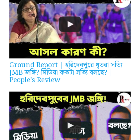
Ground Report | হরিদেবপুরে ধৃতরা সত্যি
JMB জঙ্গি? মিডিয়া কতটা সত্যি বলছে? |
People’s Review