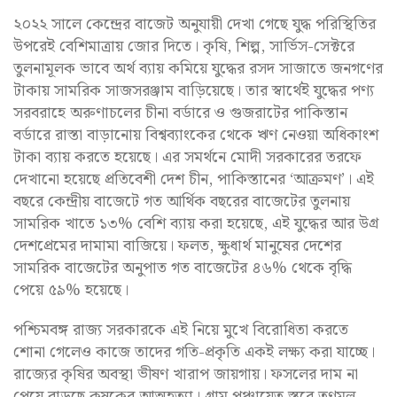
২০২২ সালে কেন্দ্রের বাজেট অনুযায়ী দেখা গেছে যুদ্ধ পরিস্থিতির
উপরেই বেশিমাত্রায় জোর দিতে। কৃষি, শিল্প, সার্ভিস-সেক্টরে
তুলনামূলক ভাবে অর্থ ব্যায় কমিয়ে যুদ্ধের রসদ সাজাতে জনগণের
টাকায় সামরিক সাজসরঞ্জাম বাড়িয়েছে। তার স্বার্থেই যুদ্ধের পণ্য
সরবরাহে অরুণাচলের চীনা বর্ডারে ও গুজরাটের পাকিস্তান
বর্ডারে রাস্তা বাড়ানোয় বিশ্বব্যাংকের থেকে ঋণ নেওয়া অধিকাংশ
টাকা ব্যায় করতে হয়েছে। এর সমর্থনে মোদী সরকারের তরফে
দেখানো হয়েছে প্রতিবেশী দেশ চীন, পাকিস্তানের ‘আক্রমণ’। এই
বছরে কেন্দ্রীয় বাজেটে গত আর্থিক বছরের বাজেটের তুলনায়
সামরিক খাতে ১৩% বেশি ব্যায় করা হয়েছে, এই যুদ্ধের আর উগ্র
দেশপ্রেমের দামামা বাজিয়ে। ফলত, ক্ষুধার্থ মানুষের দেশের
সামরিক বাজেটের অনুপাত গত বাজেটের ৪৬% থেকে বৃদ্ধি
পেয়ে ৫৯% হয়েছে।
পশ্চিমবঙ্গ রাজ্য সরকারকে এই নিয়ে মুখে বিরোধিতা করতে
শোনা গেলেও কাজে তাদের গতি-প্রকৃতি একই লক্ষ্য করা যাচ্ছে।
রাজ্যের কৃষির অবস্থা ভীষণ খারাপ জায়গায়। ফসলের দাম না
পেয়ে বাড়ছে কৃষকের আত্মহত্যা। গ্রাম পঞ্চায়েত স্তরে তৃণমূল