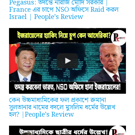
Pegasus: তদন্তে নারাজ মোদি সরকার |
France এর চাপে NSO অফিসে Raid করল
Israel | People’s Review
কেন উচ্চমাধ্যমিকের ফল প্রকাশে রুমানা
সুলতানার নামের বদলে মুসলিম ধর্মের উল্লেখ
হল? |People’s Review