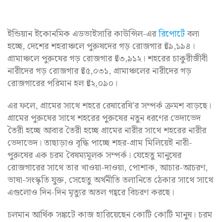
ইন্ডিয়ান ইকোনমিক এডভাইসারি কাউন্সিল-এর
রিপোর্টে
বলা
হচ্ছে, দেশের শহরাঞ্চলে পুরুষদের গড় রোজগার ₹১৯,১৯৪।
গ্রামাঞ্চলে পুরুষের গড় রোজগার ₹১৩,৯১২। শহরের চাকুরীজীবী
নারীদের গড় রোজগার ₹১৫,০৩১, গ্রামাঞ্চলের নারীদের গড়
রোজগারের পরিমান হল ₹১২,০৯০।
এর ফলে, গ্রামের সাথে শহরে রেষারেষি’র সম্পর্ক ক্রমশ বাড়ছে।
গ্রামের পুরুষের সাথে শহরের পুরুষের নতুন ধরণের ভেদাভেদ
তৈরী হচ্ছে আবার তৈরী হচ্ছে গ্রামের নারীর সাথে শহরের নারীর
ভেদাভেদ। তাছাড়াও বৃদ্ধি পাচ্ছে শহর-গ্রাম মিলিয়েই নারী-
পুরুষের এক চরম বৈষম্যমূলক সম্পর্ক। যেহেতু মানুষের
রোজগারের সাথে তার খাওয়া-দাওয়া, পোশাক, আচার-আচরণ,
ভাষা-সংস্কৃতি যুক্ত, সেহেতু অর্থনীতি তলানিতে ঠেকার সাথে সাথে
এগুলোও দিন-দিন মৃত্যুর অতল গহ্বরে বিচরণ করছে।
চলমান আর্থিক সঙ্কটে কাজ হারিয়েছেন কোটি কোটি মানুষ। চরম