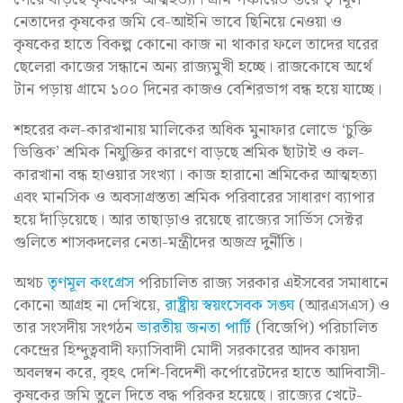
নেতাদের কৃষকের জমি বে-আইনি ভাবে ছিনিয়ে নেওয়া ও
কৃষকের হাতে বিকল্প কোনো কাজ না থাকার ফলে তাদের ঘরের
ছেলেরা কাজের সন্ধানে অন্য রাজ্যমুখী হচ্ছে। রাজকোষে অর্থে
টান পড়ায় গ্রামে ১০০ দিনের কাজও বেশিরভাগ বন্ধ হয়ে যাচ্ছে।
শহরের কল-কারখানায় মালিকের অধিক মুনাফার লোভে ‘চুক্তি
ভিত্তিক’ শ্রমিক নিযুক্তির কারণে বাড়ছে শ্রমিক ছাঁটাই ও কল-
কারখানা বন্ধ হাওয়ার সংখ্যা। কাজ হারানো শ্রমিকের আত্মহত্যা
এবং মানসিক ও অবসাগ্রস্ততা শ্রমিক পরিবারের সাধারণ ব্যাপার
হয়ে দাঁড়িয়েছে। আর তাছাড়াও রয়েছে রাজ্যের সার্ভিস সেক্টর
গুলিতে শাসকদলের নেতা-মন্ত্রীদের অজস্র দুর্নীতি।
অথচ
তৃণমূল কংগ্রেস
পরিচালিত রাজ্য সরকার এইসবের সমাধানে
কোনো আগ্রহ না দেখিয়ে,
রাষ্ট্রীয় স্বয়ংসেবক সঙ্ঘ
(আরএসএস) ও
তার সংসদীয় সংগঠন
ভারতীয় জনতা পার্টি
(বিজেপি) পরিচালিত
কেন্দ্রের হিন্দুত্ববাদী ফ্যাসিবাদী মোদী সরকারের আদব কায়দা
অবলম্বন করে, বৃহৎ দেশি-বিদেশী কর্পোরেটদের হাতে আদিবাসী-
কৃষকের জমি তুলে দিতে বদ্ধ পরিকর হয়েছে। রাজ্যের খেটে-