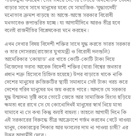
পরিকল্পনা করছেন। সেই সময়ে দেশের ভেতরে অর্থনৈতিক বৈষম্য
বাড়ার সাথে সাথে মানুষের মধ্যে যে সামাজিক-‘যুদ্ধাংদেহী’
মনোভাব ক্রমশ বাড়ছে তা আস্তে-আস্তে সরকার বিরোধী
মনভাবেও রূপান্তরিত হচ্ছে। যা আগামীদিনে আরও তীব্র হবে
বলেই রাজনীতির বিশ্লেষকেরা মনে করছেন।
এখন দেখার বিষয় বিদেশী শক্তির সাথে যুদ্ধ করতে ভারত সরকার
ও তার দোসররা(রাজ্যের মুখ্যমন্ত্রী ও বিরোধী দলগুলি)
আমেরিকার ‘কোয়াড’ এর খাতে কোটি-কোটি টাকা দিয়ে
নিজেদের ভরসা আরেক বিদেশী শক্তির (যারা বিশ্বের জনতার
প্রধান শত্রু হিসেবে চিহ্নিত হয়েছে) উপর বাড়াতে থাকে নাকি
দেশের মানুষের রুজিরুটির স্থায়ী সমাধানে সেই টাকা খরচ করে
দেশের গরিব মানুষের মন জয় করতে পারে। আদতে যে সরকার
যুদ্ধ উন্মাদনা সৃষ্টি করে ভোটে জেতে আর সামাজিক হিংসা ছড়িয়ে
ক্ষমতা ধরে রাখে সে যে কোনোদিনই মানুষের স্বার্থ নিয়ে মাথা
ঘামাবে না সে কথা কিন্তু বলাই বাহুল্য। তাহলে আগামী দিনে কি
এই সরকারের বিরুদ্ধে তীব্র আক্রোশে গর্জন করবেন খেটে খাওয়া
মানুষ, বেকারত্বের শিকার আর ফসলের দাম না পাওয়া চাষী? এর
উত্তর আগামীই দেবে।