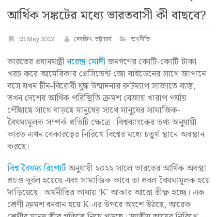
আর্থিক সঙ্কটের মধ্যে ভারতবাসী কী বাছবে?
29 May 2022
দেবজিৎ ভট্টাচার্য
অর্থনীতি
ভারতের প্রধানমন্ত্রী
নরেন্দ্র মোদী
জনগণের কোটি-কোটি টাকা
খরচ করে আমেরিকার প্রেসিডেন্ট জো বাইডেনের সাথে জাপানে
বসে যখন চীন-বিরোধী যুদ্ধ উন্মাদনার রুটম্যাপ সাজাতে ব্যস্ত,
তখন দেশের আর্থিক পরিস্থিতি ক্রমশ বেজায় খারাপ পর্যায়
পৌঁছাছে সাথে বাড়ছে মানুষের সাথে মানুষের সামাজিক-
বৈষম্যমূলক সম্পর্ক প্রতিটি ক্ষেত্রে। বিশ্বব্যাংকের তথ্য অনুযায়ী
ভারত এখন বেকারত্বের নিরিখে বিশ্বের মধ্যে চতুর্থ স্থানে অবস্থান
করছে।
বিশ্ব বৈষম্য রিপোর্ট
অনুযায়ী ২০২২ সালে ভারতের আর্থিক অবস্থা
প্রচণ্ড দুর্বল হয়েছে এবং সামাজিক ভাবে তা প্রবল বৈষম্যমূলক হয়ে
দাঁড়িয়েছে। অর্থনীতির ভাষায় ‘K’ আকার আরো তীক্ষ্ণ হচ্ছে। এক
শ্রেণী ক্রমশ ধনবান হয়ে K-এর উপরে অংশে উঠছে, আরেক
শ্রেণীর মানুষ তীব্র গতিতে নিচে পড়ছে। জাতীয় আয়ের নিরিখে