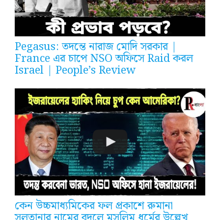
Pegasus: তদন্তে নারাজ মোদি সরকার |
France এর চাপে NSO অফিসে Raid করল
Israel | People’s Review
কেন উচ্চমাধ্যমিকের ফল প্রকাশে রুমানা
সুলতানার নামের বদলে মুসলিম ধর্মের উল্লেখ