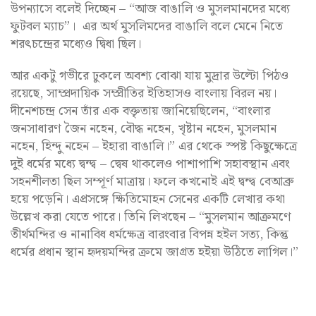
উপন্যাসে বলেই দিচ্ছেন – “আজ বাঙালি ও মুসলমানদের মধ্যে
ফুটবল ম্যাচ”। এর অর্থ মুসলিমদের বাঙালি বলে মেনে নিতে
শরৎচন্দ্রের মধ্যেও দ্বিধা ছিল।
আর একটু গভীরে ঢুকলে অবশ্য বোঝা যায় মুদ্রার উল্টো পিঠও
রয়েছে, সাম্প্রদায়িক সম্প্রীতির ইতিহাসও বাংলায় বিরল নয়।
দীনেশচন্দ্র সেন তাঁর এক বক্তৃতায় জানিয়েছিলেন, “বাংলার
জনসাধারণ জৈন নহেন, বৌদ্ধ নহেন, খৃষ্টান নহেন, মুসলমান
নহেন, হিন্দু নহেন – ইহারা বাঙালি।” এর থেকে স্পষ্ট কিছুক্ষেত্রে
দুই ধর্মের মধ্যে দ্বন্দ্ব – দ্বেষ থাকলেও পাশাপাশি সহাবস্থান এবং
সহনশীলতা ছিল সম্পূর্ণ মাত্রায়। ফলে কখনোই এই দ্বন্দ্ব বেআব্রু
হয়ে পড়েনি। এপ্রসঙ্গে ক্ষিতিমোহন সেনের একটি লেখার কথা
উল্লেখ করা যেতে পারে। তিনি লিখছেন – “মুসলমান আক্রমণে
তীর্থমন্দির ও নানাবিধ ধর্মক্ষেত্র বারংবার বিপন্ন হইল সত্য, কিন্তু
ধর্মের প্রধান স্থান হৃদয়মন্দির ক্রমে জাগ্রত হইয়া উঠিতে লাগিল।”