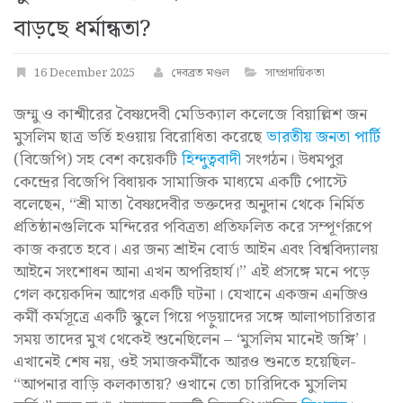
বাড়ছে ধর্মান্ধতা?
16 December 2025
দেবব্রত মণ্ডল
সাম্প্রদায়িকতা
জম্মু ও কাশ্মীরের বৈষ্ণদেবী মেডিক্যাল কলেজে বিয়াল্লিশ জন
মুসলিম ছাত্র ভর্তি হওয়ায় বিরোধিতা করেছে
ভারতীয় জনতা পার্টি
(বিজেপি) সহ বেশ কয়েকটি
হিন্দুত্ববাদী
সংগঠন। উধমপুর
কেন্দ্রের বিজেপি বিধায়ক সামাজিক মাধ্যমে একটি পোস্টে
বলেছেন, “শ্রী মাতা বৈষ্ণদেবীর ভক্তদের অনুদান থেকে নির্মিত
প্রতিষ্ঠানগুলিকে মন্দিরের পবিত্রতা প্রতিফলিত করে সম্পূর্ণরূপে
কাজ করতে হবে। এর জন্য শ্রাইন বোর্ড আইন এবং বিশ্ববিদ্যালয়
আইনে সংশোধন আনা এখন অপরিহার্য।” এই প্রসঙ্গে মনে পড়ে
গেল কয়েকদিন আগের একটি ঘটনা। যেখানে একজন এনজিও
কর্মী কর্মসূত্রে একটি স্কুলে গিয়ে পড়ুয়াদের সঙ্গে আলাপচারিতার
সময় তাদের মুখ থেকেই শুনেছিলেন – ‘মুসলিম মানেই জঙ্গি’।
এখানেই শেষ নয়, ওই সমাজকর্মীকে আরও শুনতে হয়েছিল-
“আপনার বাড়ি কলকাতায়? ওখানে তো চারিদিকে মুসলিম