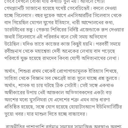
ভেবে দেখলে বোঝা যায় কথাটি ভুল নয়। আসলে গোটা
গেমপ্ল্যানটি সাজানো হয়েছে যথেষ্ট ভেবেচিন্তেই। বদলে দেওয়া
হচ্ছে সিলেবাস। বছর দুয়েক আগে এনসিআরটির সিলেবাস থেকে
বাদ গিয়েছিল মোগল যুগের ইতিহাস, নারী আন্দোলনের কথা,
ডারউইনের তত্ত্ব। গেরুয়া শিবিরের নির্দিষ্ট এজেন্ডাকে রূপ দেওয়ার
জন্যই সিলেবাসে এই পরিবর্তন বলে সেই সময় অভিযোগ
উঠেছিল। যদিও তাতে কাজের কাজ কিছুই হয়নি। পরবর্তী সময়ে
রবীন্দ্রনাথ থেকে মহাশ্বেতা দেবী অনেকের লেখায় বাদ পড়েছে
পরিবর্তে যুক্ত হয়েছে রামদেব কিংবা যোগী অদিত্যনাথের লেখা।
অর্থাৎ, শিশুরা প্রথম থেকেই প্রোপাগান্ডামূলক ইতিহাস শিখছে,
সাহিত্য থেকে বিজ্ঞান সব ক্ষেত্রেই তারা ভুলে যাচ্ছে প্রশ্ন তুলতে।
অর্থাৎ, শাসক যা চায় ঘটছে ঠিক সেটাই। সেই সঙ্গে একথাও
অস্বীকারের উপায় নেই আজকাল অভিভাবকদের একটা বড়
অংশের মধ্যে মুসলিমরা যে এদেশের শত্রু এমন ভ্রান্ত ধারণা
প্রতিষ্ঠিত হয়েছে, সঙ্গে যোগ হয়েছে হোয়াটসঅ্যাপ ইউনিভার্সিটির
ভুয়ো খবর। যার মাশুল দিতে হচ্ছে বাচ্চাদের।
রাজনীতির পাশাপাশি বর্তমান সময়ের সামাজিক অবস্থাও অবশ্য