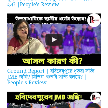
হল? |People’s Review
Ground Report | হরিদেবপুরে ধৃতরা সত্যি
JMB জঙ্গি? মিডিয়া কতটা সত্যি বলছে? |
People’s Review