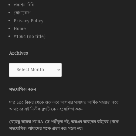
প্রকাশনা বিধি
যোগাযোগ
Privacy Policy
Home
#1564 (no title)
Archives
Archives
সহযোগিতা করুন
মাত্র ১০০ টাকার থেকে শুরু করে আপনার সাধ্যমত আর্থিক সহায়তা করে
আমাদের এই নির্ভীক ব্লগটি কে সহযোগিতা করুন
যেহেতু আমরা FCRA-তে পঞ্জীকৃত নই, অতএব ভারতের বাইরের থেকে
সহযোগিতা আমাদের পক্ষে গ্রহণ করা সম্ভব নয়।