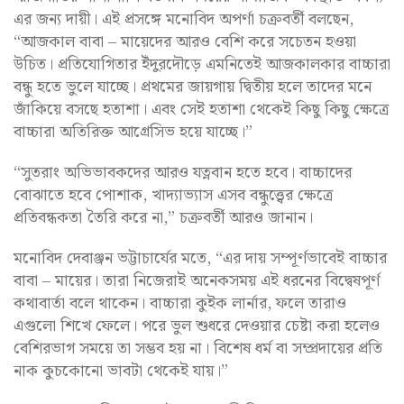
এর জন্য দায়ী। এই প্রসঙ্গে মনোবিদ অপর্ণা চক্রবর্তী বলছেন,
“আজকাল বাবা – মায়েদের আরও বেশি করে সচেতন হওয়া
উচিত। প্রতিযোগিতার ইঁদুরদৌড়ে এমনিতেই আজকালকার বাচ্চারা
বন্ধু হতে ভুলে যাচ্ছে। প্রথমের জায়গায় দ্বিতীয় হলে তাদের মনে
জাঁকিয়ে বসছে হতাশা। এবং সেই হতাশা থেকেই কিছু কিছু ক্ষেত্রে
বাচ্চারা অতিরিক্ত আগ্রেসিভ হয়ে যাচ্ছে।”
“সুতরাং অভিভাবকদের আরও যত্নবান হতে হবে। বাচ্চাদের
বোঝাতে হবে পোশাক, খাদ্যাভ্যাস এসব বন্ধুত্ত্বের ক্ষেত্রে
প্রতিবন্ধকতা তৈরি করে না,” চক্রবর্তী আরও জানান।
মনোবিদ দেবাঞ্জন ভট্টাচার্যের মতে, “এর দায় সম্পূর্ণভাবেই বাচ্চার
বাবা – মায়ের। তারা নিজেরাই অনেকসময় এই ধরনের বিদ্বেষপূর্ণ
কথাবার্তা বলে থাকেন। বাচ্চারা কুইক লার্নার, ফলে তারাও
এগুলো শিখে ফেলে। পরে ভুল শুধরে দেওয়ার চেষ্টা করা হলেও
বেশিরভাগ সময়ে তা সম্ভব হয় না। বিশেষ ধর্ম বা সম্প্রদায়ের প্রতি
নাক কুচকোনো ভাবটা থেকেই যায়।”