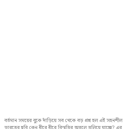
বর্তমান সময়ের বুকে দাঁড়িয়ে সব থেকে বড় প্রশ্ন হল এই সহনশীল
ভারতের ছবি কেন ধীরে ধীরে বিস্মৃতির অতলে তলিয়ে যাচ্ছে? এর