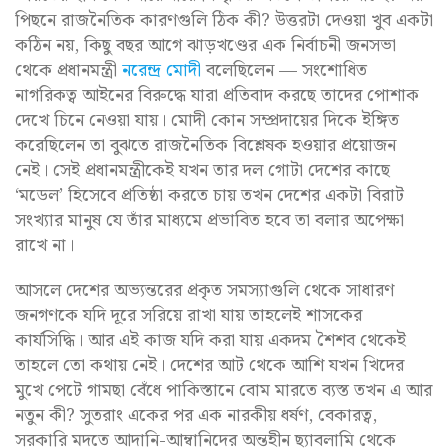
পিছনে রাজনৈতিক কারণগুলি ঠিক কী? উত্তরটা দেওয়া খুব একটা
কঠিন নয়, কিছু বছর আগে ঝাড়খণ্ডের এক নির্বাচনী জনসভা
থেকে প্রধানমন্ত্রী
নরেন্দ্র মোদী
বলেছিলেন — সংশোধিত
নাগরিকত্ব আইনের বিরুদ্ধে যারা প্রতিবাদ করছে তাদের পোশাক
দেখে চিনে নেওয়া যায়। মোদী কোন সম্প্রদায়ের দিকে ইঙ্গিত
করেছিলেন তা বুঝতে রাজনৈতিক বিশ্লেষক হওয়ার প্রয়োজন
নেই। সেই প্রধানমন্ত্রীকেই যখন তার দল গোটা দেশের কাছে
‘মডেল’ হিসেবে প্রতিষ্ঠা করতে চায় তখন দেশের একটা বিরাট
সংখ্যার মানুষ যে তাঁর মাধ্যমে প্রভাবিত হবে তা বলার অপেক্ষা
রাখে না।
আসলে দেশের অভ্যন্তরের প্রকৃত সমস্যাগুলি থেকে সাধারণ
জনগণকে যদি দূরে সরিয়ে রাখা যায় তাহলেই শাসকের
কার্যসিদ্ধি। আর এই কাজ যদি করা যায় একদম শৈশব থেকেই
তাহলে তো কথায় নেই। দেশের আট থেকে আশি যখন খিদের
মুখে পেটে গামছা বেঁধে পাকিস্তানে বোম মারতে ব্যস্ত তখন এ আর
নতুন কী? সুতরাং একের পর এক নারকীয় ধর্ষণ, বেকারত্ব,
সরকারি মদতে আদানি-আম্বানিদের অন্তহীন ছ্যাবলামি থেকে