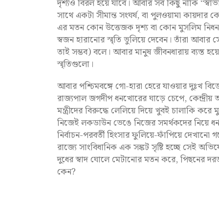
দৃশ্যও বিরল হয়ে যাবে। আবার সব কিছু নাকি “স্ব
সাথে একটা সীমান্ত সংঘর্ষ, বা পুলওয়ামা কায়দার ক
এর মতন কোন উত্তেজক দৃশ্য বা কোন মুসলিম নিধন
স্বজন হারানোর স্মৃতি ভুলিয়ে দেবেন। তাঁরা আবার 
তাই সম্ভব) বলে। আবার মানুষ জীবনধারায় ব্যস্ত হ
স্মৃতিগুলো।
আবার পশ্চিমবঙ্গে গো-হারা হেরে যাওয়ার দুঃখ ব
রাজ্যপাল জগদীপ ধনখোরের ঘাড়ে চেপে, কেন্দ্রীয় অ
মন্ত্রীদের বিরুদ্ধে লেলিয়ে দিয়ে খুবই চালাকি করে মুখ্
নিজেই লকডাউন ভেঙে নিজের সমর্থকদের নিয়ে ধর
নির্বাচন-পরবর্তী হিংসার ফুলিয়ে-ফাঁপিয়ে দেখানো গ
রাজ্যে সাংবিধানিক এক সঙ্কট সৃষ্টি হচ্ছে সেই অ
দুধের স্বাদ ঘোলে মেটানোর মতন করে, পিছনের দরজ
কেন?