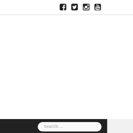
ফেসবুক
টুইটার
ইন্সতাগ্রাম
ইউটিউব
Search
for: