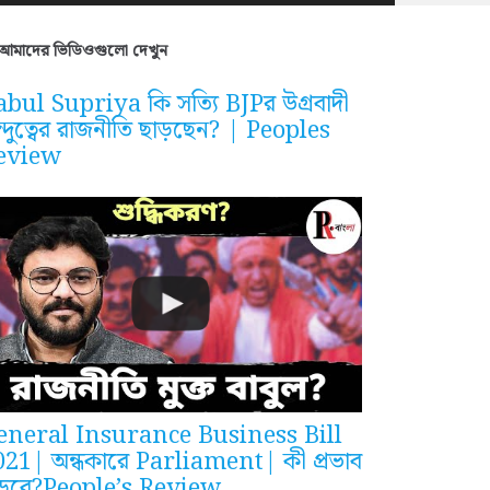
আমাদের ভিডিওগুলো দেখুন
bul Supriya কি সত্যি BJPর উগ্রবাদী
ন্দুত্বের রাজনীতি ছাড়ছেন? | Peoples
eview
eneral Insurance Business Bill
021| অন্ধকারে Parliament| কী প্রভাব
ড়বে?People’s Review