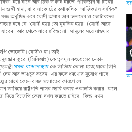
াভাবিক” হয়ে যাবে আর ঠিক তখনই হয়তো পাকিস্তান বা চীনের
ব
োন জঙ্গী হানা, বা বালাকোটের তথাকথিত “সার্জিক্যাল স্ট্রাইক”
 যজ্ঞ অনুষ্ঠিত করে মোদী আবার তাঁর ভক্তদের ও ভোটারদের
সোচ্চার হবে যে “মোদী হ্যায় তো মুমকিন হ্যায়” (মোদী আছে
য়ে যাবেন। আর থেকে যাবে ছবিগুলো। মানুষের মরে যাওয়ার
িজেপি ভোলেনি। মোদীও না। তাই
নুসন্ধান ব্যুরো (সিবিআই) কে তৃণমূল কংগ্রেসের নেতা-
যমন্ত্রী
মমতা বন্দোপাধ্যায়
কে তাঁতিয়ে তোলা হচ্ছে যাতে তিনি
্না দেন আর ভাঙচুর করেন। এর ফলে ধনখোর সুযোগ পাবে
আম
ল্পের সাথে কেন্দ্র-রাজ্য সংঘাতের কারণে যে
ভিযোগ জানিয়ে রাষ্ট্রপতি শাসন জারি করার ওকালতি করার। ফলে
া দিয়ে বিজেপি কেল্লা দখল করতে চাইছে। কিন্তু এখন