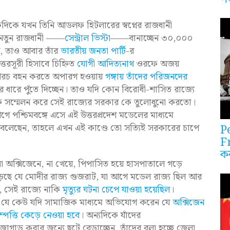
কদিকে যখন তিনি আডলফ হিটলারের স্বপ্নের রাজধানী
এক নতুন রাজধানী ——
সেন্ট্রাল ভিস্টা
——বানাচ্ছেন ৩০,০০০
, তাও আবার তাঁর
ভারতীয় জনতা পার্টি
-র
্তরসূরী হিসাবে চিহ্নিত
যোগী আদিত্যনাথ
ওরফে অজয়
র খরচ বহন করতে অপারগ হওয়ায়
গঙ্গায় তাঁদের পরিজনদের
ীর ধারে পুঁতে দিচ্ছেন। তাও যদি কোন বিরোধী-শাসিত রাজ্যে
ক সম্মেলন করে সেই রাজ্যের সরকার কে তুলোধুনো করতো।
িন আগে পশ্চিমবঙ্গে এসে এই উত্তরপ্রদেশ মডেলের মাধ্যমে
ও বলেছেন, তাহলে এখন এই কাণ্ডে তো সত্যিই সরকারের চাপে
P
F
ক
না অক্সিজেনে, না খেয়ে, পিপাসিত হয়ে হাসপাতালে গড়ে
পড়েছে যে মোদীর রাজ্য গুজরাট, যা আগে মডেল রাজ্য ছিল আর
 সেই রাজ্যে নাকি
মৃত্যুর ঘটনা চেপে যাওয়া হয়েছিল
।
েছেন যে কেউ যদি সামাজিক মাধ্যমে অভিযোগ করেন যে
অক্সিজেন
পত্তি কেড়ে নেওয়া হবে
। অন্যদিকে যাঁদের
জোগাড় করার জন্যে ছুটে বেড়াচ্ছেন, তাঁদের বলা হচ্ছে জেলা