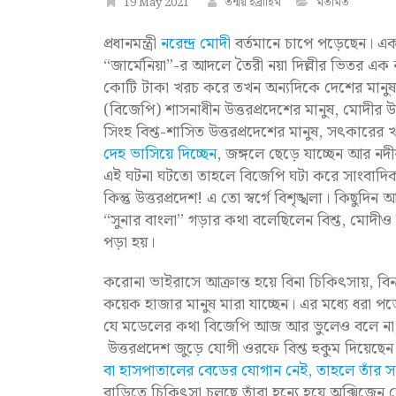
19 May 2021
তন্ময় ইব্রাহিম
মতামত
প্রধানমন্ত্রী
নরেন্দ্র মোদী
বর্তমানে চাপে পড়েছেন। এ
“জার্মেনিয়া”-র আদলে তৈরী নয়া দিল্লীর ভিতর 
কোটি টাকা খরচ করে তখন অন্যদিকে দেশের মানুষ
(বিজেপি) শাসনাধীন উত্তরপ্রদেশের মানুষ, মোদীর উত
সিংহ বিশ্ত-শাসিত উত্তরপ্রদেশের মানুষ, সৎকারে
দেহ ভাসিয়ে দিচ্ছেন
, জঙ্গলে ছেড়ে যাচ্ছেন আর নদ
এই ঘটনা ঘটতো তাহলে বিজেপি ঘটা করে সাংবাদি
কিন্তু উত্তরপ্রদেশ! এ তো স্বর্গে বিশৃঙ্খলা। কিছুদ
“সুনার বাংলা” গড়ার কথা বলেছিলেন বিশ্ত, মোদী
পড়া হয়।
করোনা ভাইরাসে আক্রান্ত হয়ে বিনা চিকিৎসায়, বি
কয়েক হাজার মানুষ মারা যাচ্ছেন। এর মধ্যে ধরা 
যে মডেলের কথা বিজেপি আজ আর ভুলেও বলে না,
উত্তরপ্রদেশ জুড়ে যোগী ওরফে বিশ্ত হুকুম দিয়
বা হাসপাতালের বেডের যোগান নেই, তাহলে তাঁর সম্
বাড়িতে চিকিৎসা চলছে তাঁরা হন্যে হয়ে অক্সিজেন 