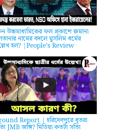
ন উচ্চমাধ্যমিকের ফল প্রকাশে রুমানা
লতানার নামের বদলে মুসলিম ধর্মের
ল্লেখ হল? |People’s Review
round Report | হরিদেবপুরে ধৃতরা
্যি JMB জঙ্গি? মিডিয়া কতটা সত্যি