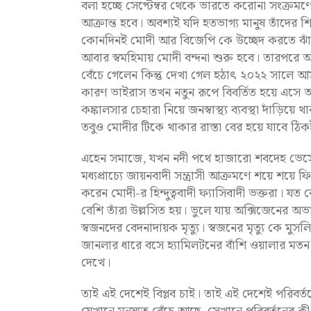
বলা হচ্ছে সেপ্টেম্বর থেকে ভারতে করোনা সংক্রমণ
আক্রান্ত হবে। অবশ্যই যদি হতভাগ্য মানুষ তাঁদের
কোনদিনই মোদী আর বিজেপি কে উচ্ছেদ করতে ঝাঁপিয
আবার স্বমহিমায় মোদী বন্দনা শুরু হবে। তারপরে অপর
বেঁচে গেলেন কিন্তু দেখা গেল হঠাৎ ২০২২ সালে আসা
কারণ ভাইরাস তখন নতুন রূপে বিবর্তিত হয়ে এস
কঙ্কালসার চেহারা নিয়ে জনস্বাস্থ্য ব্যবস্থা দাঁড়িয
তবুও মোদীর টিকে থাকার রাস্তা বের হয়ে যাবে ঠ
এহেন সমাজে, যখন নদী পথে হাজারো শবদেহ ভেসে যায
মধ্যপ্রাচ্যে জায়নবাদী সন্ত্রাসী আক্রমণে শয়ে শয
করেন মোদী-র হিন্দুত্ববাদী ফ্যাসিবাদী ভক্তরা। যত 
বেশি তাঁরা উল্লসিত হয়। ভুলে যায় অক্সিজেনের অ
স্বজনদের বেদনাদায়ক মৃত্যু। স্বজনের মৃত্যু কে মুস
জানলার ধারে বসে হ্যামিলটনের বাঁশি ওয়ালার মতন
দেখে।
তাই এই দেশেই বিপ্লব চাই। তাই এই দেশেই পরিবর