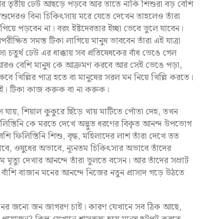
ের তৃতীয় ঢেউ আছড়ে পড়বে আর তাতে নাকি শিশুরা বড় বেশি
 শিশুদেরও বিনা চিকিৎসায় মরে যেতে দেখেন তাহলেও তাঁরা
়ে পড়বেন না। বরং ইষ্টদেবতার ইচ্ছা ভেবে ভুলে যাবেন।
ীক্ষিত সমস্ত টিকা লাগিয়ে মানুষ ভাববেন তাঁরা এই যাত্রা
 চতুর্থ ঢেউ এর ধাক্কায় সব প্রতিষেধকের বাঁধ ভেঙে গেল
ে আরও বেশি মানুষ কে আক্রমণ করবে আর সেই ভেঙে পড়া,
়ে থাকবে খিল্লির পাত্র হতে বা মানুষের সরল মন নিয়ে খিল্লি করতে।
িকই। টিকা কাজ করুক বা না করুক।
়, শিয়াল কুকুরে ছিঁড়ে খায় মাটিতে পোঁতা দেহ, তখন
়ে ফিলিস্তিনি কে মরতে দেখে অদ্ভুত ধরণের বিকৃত আনন্দ উপভোগ
বেশি ফিলিস্তিনি শিশু, বৃদ্ধ, মহিলাদের লাশ তাঁরা দেখে তত
ভাবে, ওষুধের অভাবে, ন্যূনতম চিকিৎসার অভাবে তাঁদের
লিম মৃত্যু দেখার আনন্দে তাঁরা ভুলতে বসেন। আর তাঁদের সম্রাট
 বাঁশি বাজান মনের আনন্দে নিজের নতুন প্রাসাদ গড়ে উঠতে
্তনের জন্যে জন জাগরণ চাই। কারণ যেখানে সব ঠিক আছে,