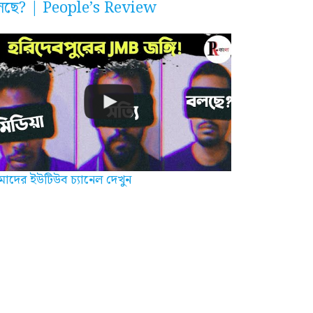
লছে? | People’s Review
াদের ইউটিউব চ্যানেল দেখুন