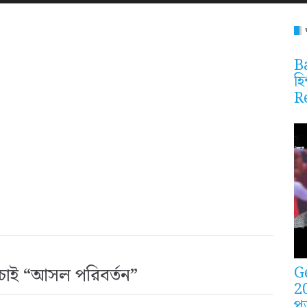
Ba
হি
R
G
ই চাই “আসল পরিবর্তন”
2
প