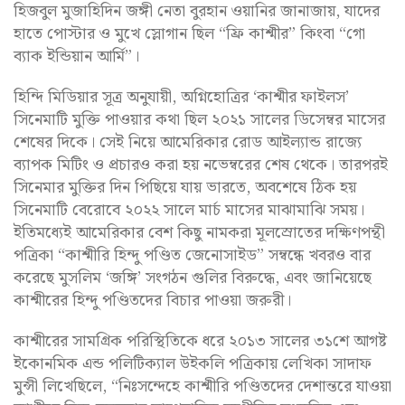
হিজবুল মুজাহিদিন জঙ্গী নেতা বুরহান ওয়ানির জানাজায়, যাদের
হাতে পোস্টার ও মুখে স্লোগান ছিল “ফ্রি কাশ্মীর” কিংবা “গো
ব্যাক ইন্ডিয়ান আর্মি”।
হিন্দি মিডিয়ার সূত্র অনুযায়ী, অগ্নিহোত্রির ‘কাশ্মীর ফাইলস’
সিনেমাটি মুক্তি পাওয়ার কথা ছিল ২০২১ সালের ডিসেম্বর মাসের
শেষের দিকে। সেই নিয়ে আমেরিকার রোড আইল্যান্ড রাজ্যে
ব্যাপক মিটিং ও প্রচারও করা হয় নভেম্বরের শেষ থেকে। তারপরই
সিনেমার মুক্তির দিন পিছিয়ে যায় ভারতে, অবশেষে ঠিক হয়
সিনেমাটি বেরোবে ২০২২ সালে মার্চ মাসের মাঝামাঝি সময়।
ইতিমধ্যেই আমেরিকার বেশ কিছু নামকরা মূলস্রোতের দক্ষিণপন্থী
পত্রিকা “কাশ্মীরি হিন্দু পণ্ডিত জেনোসাইড” সম্বন্ধে খবরও বার
করেছে মুসলিম ‘জঙ্গি’ সংগঠন গুলির বিরুদ্ধে, এবং জানিয়েছে
কাশ্মীরের হিন্দু পণ্ডিতদের বিচার পাওয়া জরুরী।
কাশ্মীরের সামগ্রিক পরিস্থিতিকে ধরে ২০১৩ সালের ৩১শে আগষ্ট
ইকোনমিক এন্ড পলিটিক্যাল উইকলি পত্রিকায় লেখিকা সাদাফ
মুন্সী লিখেছিলে, “নিঃসন্দেহে কাশ্মীরি পণ্ডিতদের দেশান্তরে যাওয়া