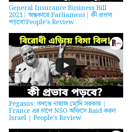
General Insurance Business Bill
2021| অন্ধকারে Parliament| কী প্রভাব
পড়বে?People’s Review
Pegasus: তদন্তে নারাজ মোদি সরকার |
France এর চাপে NSO অফিসে Raid করল
Israel | People’s Review