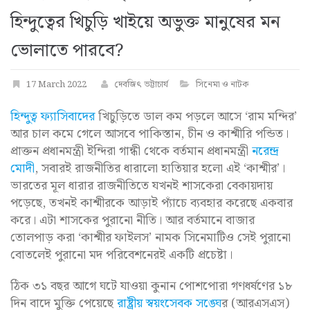
হিন্দুত্বের খিচুড়ি খাইয়ে অভুক্ত মানুষের মন
ভোলাতে পারবে?
17 March 2022
দেবজিৎ ভট্টাচার্য
সিনেমা ও নাটক
হিন্দুত্ব ফ্যাসিবাদের
খিচুড়িতে ডাল কম পড়লে আসে ‘রাম মন্দির’
আর চাল কমে গেলে আসবে পাকিস্তান, চীন ও কাশ্মীরি পন্ডিত।
প্রাক্তন প্রধানমন্ত্রী ইন্দিরা গান্ধী থেকে বর্তমান প্রধানমন্ত্রী
নরেন্দ্র
মোদী
, সবারই রাজনীতির ধারালো হাতিয়ার হলো এই ‘কাশ্মীর’।
ভারতের মূল ধারার রাজনীতিতে যখনই শাসকেরা বেকায়দায়
পড়েছে, তখনই কাশ্মীরকে আড়াই প্যাঁচে ব্যবহার করেছে একবার
করে। এটা শাসকের পুরানো নীতি। আর বর্তমানে বাজার
তোলপাড় করা ‘কাশ্মীর ফাইলস’ নামক সিনেমাটিও সেই পুরানো
বোতলেই পুরানো মদ পরিবেশনেরই একটি প্রচেষ্টা।
ঠিক ৩১ বছর আগে ঘটে যাওয়া কুনান পোশপোরা গণধর্ষণের ১৮
দিন বাদে মুক্তি পেয়েছে
রাষ্ট্রীয় স্বয়ংসেবক সঙ্ঘে
র (আরএসএস)