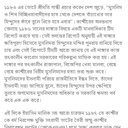
১৯৮৩ এর ভোটে শ্রীমতি গান্ধী প্রচার করেন দেশ জুড়ে, “মুসলিম
ও শিখ বিচ্ছিনতাবাদীদের হাত থেকে দেশকে বাঁচানোর ভার
হিন্দুদের কাঁধে তুলে নিতে হবে এবার”। কাশ্মীরের অনন্তনাগ
জেলায় ১৯৮৬ সালের দাঙ্গার বিষয়ে একটি মানবাধিকার টিম
রিপোর্ট করতে যায়। সেই তদন্তের রিপোর্ট অনুযায়ী এই দাঙ্গার
ক্ষতিপূরণ হিসেবে মুসলিমরা হিন্দুদের মন্দির পুনরায় বানিয়ে দিতে
চায় এবং সেই রিপোর্টে টিমটি আরো জানায় যে এই দাঙ্গার কাজ
তৎকালীন কংগ্রেস সরকারের পরিকল্পনা মাফিক করা হয়। এই
দাঙ্গার পর তৎকালীন রাজ্যপাল, বিজেপির নেতা মালব্য, বেছে
বেছে কাশ্মীরের নিরীহ মুসলিমদের হত্যা করা শুরু করে।
মুসলিমদের ইসলামী পরিচয় রাজনীতিতে ইন্ধন দিতে, তাঁদের
ইসলামী সত্তা জাগিয়ে তুলে, তাঁদের হিন্দুদের উপর ক্ষেপিয়ে
তুলতে জগমোহন মুসলিমদের অধিকার ও সরকারি ক্ষমতা খর্ব
করে এক এক করে।
এই দিকে ইয়াসিন মালিক সহ আরো চারজন ১৯৮৭-তে কাশ্মীর
কে ধর্ম নিরপেক্ষ মুক্তি সংগ্রামী ভাটের তৈরী জন্মু-কাশ্মীর
লিবারেশন ফ্রন্টের (জেকেএলএফ) পথে ‘মুক্ত’ করবার ডাক দেন