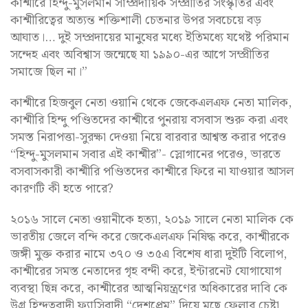
কাশ্মীরে হিন্দু-মুসলমান সাম্প্রদায়িক সম্প্রীতির সংস্কৃতির এবং
কাশ্মীরিত্বের অত্যন্ত শক্তিশালী চেতনার উপর সবচেয়ে বড়
আঘাত।… দুই সম্প্রদায়ের মানুষের মধ্যে ইতিমধ্যে যথেষ্ট পরিমান
সন্দেহ এবং অবিশ্বাস জন্মেছে যা ১৯৯০-এর আগে সম্প্রীতির
সমাজে ছিল না।”
কাশ্মীরে হিজবুল নেতা ওয়ানি থেকে জেকেএলএফ নেতা মালিক,
কাশ্মীরি হিন্দু পণ্ডিতদের কাশ্মীরে পুনরায় বসবাস শুরু করা এবং
সমস্ত নিরাপত্তা-সুরক্ষা দেওয়া নিয়ে বারবার আশ্বস্ত করার পরেও
“হিন্দু-মুসলমান সবার এই কাশ্মীর”- স্লোগানের পরেও, ভারতে
বসবাসকারী কাশ্মীরি পণ্ডিতদের কাশ্মীরে ফিরে না যাওয়ার আসল
কারণটি কী হতে পারে?
২০১৬ সালে নেতা ওয়ানীকে হত্যা, ২০১৯ সালে নেতা মালিক কে
ভারতীয় জেলে বন্দি করে জেকেএলএফ নিষিদ্ধ করে, কাশ্মীরকে
জঙ্গী মুক্ত করার নামে ৩৭০ ও ৩৫এ বিশেষ ধারা দুইটি বিলোপ,
কাশ্মীরের সমস্ত নেতাদের গৃহ বন্দী করে, ইন্টারনেট যোগাযোগ
ব্যবস্থা ছিন্ন করে, কাশ্মীরের আত্মনিয়ন্ত্রণের অধিকারের দাবি কে
উগ্র হিন্দুত্ববাদী ফ্যাসিবাদী “দেশপ্রেম” দিয়ে মুছে ফেলার চেষ্টা