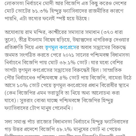
লোকসভা নির্বাচনে মোদী আর বিজেপি এত কিছু করেও দেশের
মোট ভোটের ৮১.৩% হিন্দুত্ব ফ্যাসিবাদের রাজনীতির কারণে
পায়নি, এটা তথ্যের ফলেই স্পষ্ট হয়ে উঠছে।
অযোধ্যায় রাম মন্দির, কাশ্মীরের সমস্যার সমাধান (৩৭০ ধারা
তুলে), তীব্র ইসলাম বিদ্বেষ ছড়িয়ে, উদ্বাস্তুদের নাগরিকত্ব দেওয়ার
প্রতিশ্রুতি দিয়ে এবং
তৃণমূল কংগ্রেসে
র অবাধ সন্ত্রাসের বিরুদ্ধে
জনমত সংগঠিত করতে পেরে ২০২১ সালের পশ্চিমবঙ্গ বিধানসভা
নির্বাচনে বিজেপি পায় মোট ৩৮.১% ভোট। যার মধ্যে বেশির
ভাগটা তৃণমূল কংগ্রেসের সন্ত্রাসের বিরুদ্ধেই ছিল। সাম্প্রতিক
পৌর নির্বাচনেও পশ্চিমবঙ্গে ৪% ভোট পায় বিজেপি, বামেরা উঠে
আসে ১০% ভোট পেয়ে তৃণমূল কংগ্রেসের প্রধান বিরোধীর স্থানে
(কেন বিজেপির এমন ভরাডুবি তা নিয়ে অন্য আলোচনা করা
যাবে)। সুতরাং বোঝা যাচ্ছে পশ্চিমবঙ্গে বিজেপির হিন্দুত্ব
ফ্যাসিবাদের টোপ মানুষ গেলেননি।
সদ্য সমাপ্ত পাঁচ রাজ্যের বিধানসভা নির্বাচনে হিন্দুত্ব ফ্যাসিবাদের
গড় উত্তর প্রদেশে বিজেপি ৫৮.২% মানুষের ভোট না পেয়েও