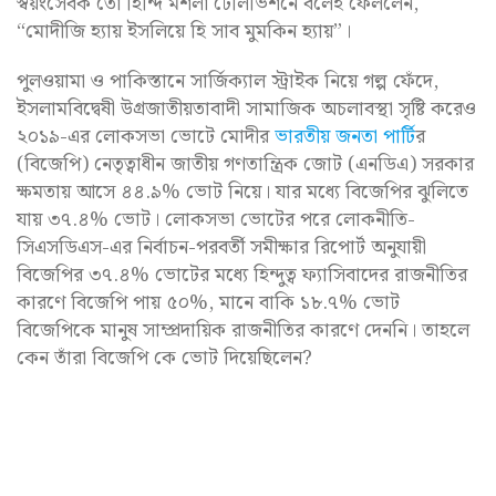
স্বয়ংসেবক তো হিন্দি মশলা টেলিভিশনে বলেই ফেললেন,
“মোদীজি হ্যায় ইসলিয়ে হি সাব মুমকিন হ্যায়”।
পুলওয়ামা ও পাকিস্তানে সার্জিক্যাল স্ট্রাইক নিয়ে গল্প ফেঁদে,
ইসলামবিদ্বেষী উগ্রজাতীয়তাবাদী সামাজিক অচলাবস্থা সৃষ্টি করেও
২০১৯-এর লোকসভা ভোটে মোদীর
ভারতীয় জনতা পার্টি
র
(বিজেপি) নেতৃত্বাধীন জাতীয় গণতান্ত্রিক জোট (এনডিএ) সরকার
ক্ষমতায় আসে ৪৪.৯% ভোট নিয়ে। যার মধ্যে বিজেপির ঝুলিতে
যায় ৩৭.৪% ভোট। লোকসভা ভোটের পরে লোকনীতি-
সিএসডিএস-এর নির্বাচন-পরবর্তী সমীক্ষার রিপোর্ট অনুযায়ী
বিজেপির ৩৭.৪% ভোটের মধ্যে হিন্দুত্ব ফ্যাসিবাদের রাজনীতির
কারণে বিজেপি পায় ৫০%, মানে বাকি ১৮.৭% ভোট
বিজেপিকে মানুষ সাম্প্রদায়িক রাজনীতির কারণে দেননি। তাহলে
কেন তাঁরা বিজেপি কে ভোট দিয়েছিলেন?