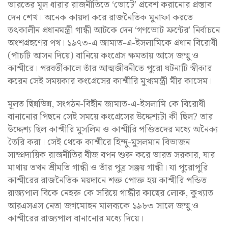
ভারতের মূল ধারার রাজনীতিতে ‘ভোটে’ প্রবেশ করানোর প্রস্তাব
দেন শেখ। অনেক কায়দা করে রাজনৈতিক মুনাফা করতে
তৎকালীন প্রধানমন্ত্রী গান্ধী আটকে দেন ‘গণভোট ফ্রন্টের’ নির্বাচনে
অংশগ্রহণের পথ। ১৯৭৩-এ জামাত-এ-ইসলামিকে প্রধান বিরোধী
(পাঁচটি আসন দিয়ে) বানিয়ে কংগ্রেস ক্ষমতায় আসে জম্মু ও
কাশ্মীরে। পরবর্তীকালে তাঁর আত্মজীবনীতে পুরো ঘটনাটি স্বীকার
করেন সেই সময়কার কংগ্রেসের কাশ্মীরি মুখ্যমন্ত্রী মীর কাসেম।
মূলত ছিন্নভিন্ন, সংগঠন-বিহীন জামাত-এ-ইসলামি কে বিরোধী
বানানোর পিছনে সেই সময়ে কংগ্রেসের উদ্দেশ্যটা কী ছিল? তার
উদ্দেশ্য ছিল কাশ্মীরি মুসলিম ও কাশ্মীরি পণ্ডিতদের মধ্যে অনৈক্য
তৈরি করা। সেই থেকে কাশ্মীরে হিন্দু-মুসলমান বিভাজন
সাম্প্রদায়িক রাজনীতির বীজ বপন শুরু করে ভারত সরকার, যার
মাথায় তখন শ্রীমতি গান্ধী ও তাঁর পুত্র সঞ্জয় গান্ধী। যা পুরোপুরি
কাশ্মীরের রাজনৈতিক ময়দানে শক্ত পোক্ত হয় কাশ্মীরি পন্ডিত
রাজ্যপাল বিকে নেহরু কে সরিয়ে গান্ধীর কাছের লোক, কুখ্যাত
আরএসএস নেতা জগমোহন মালব্যকে ১৯৮৩ সালে জম্মু ও
কাশ্মীরের রাজ্যপাল বানানোর মধ্যে দিয়ে।