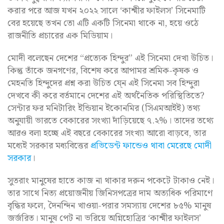
করার পরে আজ যখন ২০২২ সালে ‘কাশ্মীর ফাইলস’ সিনেমাটি
বের হয়েছে তখন তো এটি একটি সিনেমা থাকে না, হয়ে ওঠে
রাজনীতি প্রচারের এক মিডিয়াম।
মোদী বলেছেন দেশের “প্রত্যেক হিন্দুর” এই সিনেমা দেখা উচিত।
কিন্তু তাঁকে জনগণের, বিশেষ করে আপামর শ্রমিক-কৃষক ও
মেহনতি হিন্দুদের প্রশ্ন করা উচিত যে্ন এই সিনেমা সব হিন্দুরা
দেখবে কী করে বর্তমানে দেশের এই অর্থনৈতিক পরিস্থিতিতে?
সেন্টার ফর মনিটারিং ইন্ডিয়ান ইকোনমির (সিএমআইই) তথ্য
অনুযায়ী ভারতে বেকারের সংখ্যা দাঁড়িয়েছে ৭.২%। তাদের তথ্যে
আরও বলা হচ্ছে এই বছরে বেকারের সংখ্যা আরো বাড়বে, তার
মধ্যেই সরকার মধ্যবিত্তের
প্রভিডেন্ট ফান্ডেও থাবা মেরেছে মোদী
সরকার
।
সুতরাং মানুষের হাতে কাজ না থাকার দরুন পকেটে টাকাও নেই।
তার সাথে নিত্য প্রয়োজনীয় জিনিসপত্রের দাম অত্যধিক পরিমাণে
বৃদ্ধির ফলে, দৈনন্দিন খাওয়া-পরার সমস্যায় দেশের ৮৫% মানুষ
জর্জরিত। মানুষ পেট না ভরিয়ে অগ্নিহোত্রির ‘কাশ্মীর ফাইলস’