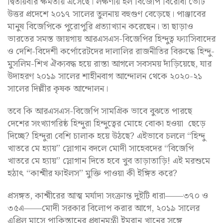
দ্বিতীয়বার ক্ষমতায় এসেছে। লক্ষণীয় হল বিজেপি বিরোধী ভোট
উত্তর প্রদেশে ২০১৭ সালের তুলনায় বহুগুণ বেড়েছে। পাঞ্জাবের
মানুষ বিজেপিকে পুরোপুরি প্রত্যাখ্যান করেছেন। তা ছাড়াও
ভারতের সমস্ত জায়গায় আরএসএস-বিজেপির হিন্দুত্ব ফ্যাসিবাদের
ও দেশি-বিদেশী কর্পোরেটদের দালালির রাজনীতির বিরুদ্ধে হিন্দু-
মুসলিম-শিখ ঐক্যবদ্ধ হয়ে রাস্তা আগলে সবসময় দাঁড়িয়েছে, যার
উদাহরণ ২০১৯ সালের শাহীনবাগ আন্দোলন থেকে ২০২০-২১
সালের দিল্লীর কৃষক আন্দোলন।
তবে কি আরএসএস-বিজেপি সামগ্রিক ভাবে বুঝতে পারছে
দেশের সংখ্যাগরিষ্ঠ হিন্দুরা হিন্দুত্বের মোহে বোকা হওয়া ছেড়ে
দিচ্ছে? হিন্দুরা বেশি চালাক হয়ে উঠছে? এইভাবে চললে “হিন্দু
খাতরে মে হ্যায়” স্লোগান বদলে মোদী সাহেবদের “বিজেপি
খাতরে মে হ্যায়” স্লোগান দিতে হবে খুব তাড়াতাড়ি! এই মরশুমে
হঠাৎ “কাশ্মীর ফাইলস” মুক্তি পাওয়া কী ইঙ্গিত করে?
প্রসঙ্গত, কাশ্মীরের আত্ম মর্যাদা সংক্রান্ত দুইটি ধারা——৩৭০ ও
৩৫এ——মোদী সরকার বিলোপ করার আগে, ২০১৯ সালের
এপ্রিল মাসে পাকিস্তানের প্রধানমন্ত্রী ইমরান খানের সঙ্গে