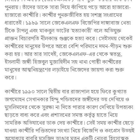
পুনরায়। তাঁদের ডাকে সারা দিয়ে ঝাঁপিয়ে পড়ে আরো হাজারো-
হাজারো কাশ্মীরি। কাশ্মীর পুনরুজীবিত হয় সশস্ত্র সংগ্রামের
ধারাতেই। ১৯৮৯ সালে জেকেএলএফ বিজেপির দাঙ্গাবাজ নেতা
টিকে টাপলু এবং মাকবুল ভাটের ‘হত্যাকারী’ বলে অভিযুক্ত
প্রাক্তন বিচারপতি নীলকান্ত গুঞ্জকে হত্যা করে। সেইসময় থেকেই
কাশ্মীরের মানুষের উপরে আরো বেশি পরিমানে দমন-পীড়ন শুরু
করা হয়। আর তার সাথেই, জেকেএলএফ-এর থেকে স্বতন্ত্র,
ইসলামী জঙ্গী হিজবুল মুজাহিদীন সহ নানা গোষ্ঠী কাশ্মীরের
মানুষের আত্মনিয়ন্ত্রণের লড়াইয়ে নিজেদের জায়গা করা শুরু
করে।
কাশ্মীরে ১৯৯০ সালে দ্বিতীয় বার রাজ্যপাল হয়ে ফিরে কুখ্যাত
জগমোহন সেখানকার হিন্দু পন্ডিতদের জঙ্গীদের ভয় দেখিয়ে ও
মুসলিমদের থেকে সুরক্ষা না দিতে পারার কারণ দেখিয়ে উপত্যকা
ছাড়তে বাধ্য করে এবং প্রশাসনের সমস্ত কর্তৃত্ব হাতে নিয়ে
সামরিক অভিযানের ডাক দেয় কাশ্মীরে। সেই সময় কাশ্মীর ছেড়ে
যাওয়া কাশ্মীরি পণ্ডিতদের সংখ্যা নিয়ে বিজেপি ও কংগ্রেস উভয়ই
অযোধ্যায় বাবরি মসজিদ ভাঙার মতন একটি নোংরা হিংসাত্মক