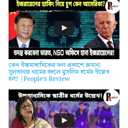
কেন উচ্চমাধ্যমিকের ফল প্রকাশে রুমানা
সুলতানার নামের বদলে মুসলিম ধর্মের উল্লেখ
হল? |People’s Review