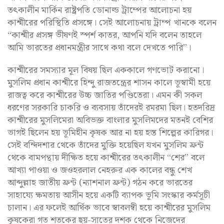
তৎকালীন মার্কিন রাষ্ট্রপতি ডোনাল্ড ট্রাম্পের আলোচনা হয়
কাশ্মীরের পরিস্থিতি প্রসঙ্গে। সেই আলোচনায় ট্রাম্প খানকে বলেন
“কাশ্মীর প্রসঙ্গ ভীষণই স্পর্শ কাতর, আপনি যদি বলেন তাহলে
আমি ভারতের প্রধানমন্ত্রীর সাথে কথা বলে দেখতে পারি”।
কাশ্মীরের সমস্যার মূল বিষয় ছিল এককালে গণভোট করানো।
মুসলিম প্রধান কাশ্মীরে হিন্দু রাজতন্ত্রের শাসন কালে ভূস্বামী হয়ে
রাজত্ব করে কাশ্মীরের উচ্চ জাতির পণ্ডিতেরা। এমন কী সকল
ধরণের সরকারি চাকরি ও ব্যবসায় তাঁদেরই রমরমা ছিল। হতদরিদ্র
কাশ্মীরের মুসলিমেরা অবিভক্ত বাংলার মুসলিমদের মতনই বেশির
ভাগই ছিলেন হয় ভূমিহীন কৃষক আর না হয় হস্ত শিল্পের কারিগর।
সেই বন্দিদশার থেকে তাঁদের মুক্তি হয়েছিল যখন মুসলিম ফ্রন্ট
থেকে বামপন্থায় দীক্ষিত হয়ে কাশ্মীরের তৎকালীন “শের” বলে
আখ্যা পাওয়া ও জওহরলাল নেহরুর এক কালের বন্ধু শেখ
আব্দুল্লাহ জাতীয় ফ্রন্ট (ন্যাশনাল ফ্রন্ট) গঠন করে ভারতের
সাহায্যে ক্ষমতায় আসীন হয়ে একটি ব্যাপক ভূমি সংস্কার কর্মসূচী
চালান। এর ফলেই আর্থিক ভাবে স্বাবলম্বী হয়ে কাশ্মীরের মুসলিম
কৃষকেরা গত শতকের ছয়-সাতের দশক থেকে নিজেদের