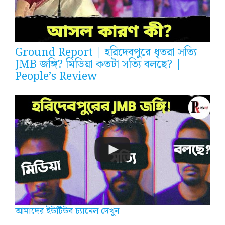
Ground Report | হরিদেবপুরে ধৃতরা সত্যি
JMB জঙ্গি? মিডিয়া কতটা সত্যি বলছে? |
People’s Review
আমাদের ইউটিউব চ্যানেল দেখুন