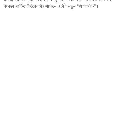
জনতা পার্টির (বিজেপি) শাসনে এটাই নতুন ‘স্বাভাবিক”।