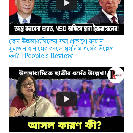
কেন উচ্চমাধ্যমিকের ফল প্রকাশে রুমানা
সুলতানার নামের বদলে মুসলিম ধর্মের উল্লেখ
হল? |People’s Review