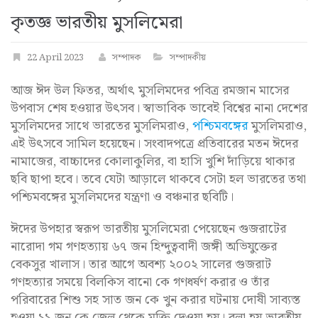
কৃতজ্ঞ ভারতীয় মুসলিমেরা
22 April 2023
সম্পাদক
সম্পাদকীয়
আজ ঈদ উল ফিতর, অর্থাৎ মুসলিমদের পবিত্র রমজান মাসের
উপবাস শেষ হওয়ার উৎসব। স্বাভাবিক ভাবেই বিশ্বের নানা দেশের
মুসলিমদের সাথে ভারতের মুসলিমরাও,
পশ্চিমবঙ্গের
মুসলিমরাও,
এই উৎসবে সামিল হয়েছেন। সংবাদপত্রে প্রতিবারের মতন ঈদের
নামাজের, বাচ্চাদের কোলাকুলির, বা হাসি খুশি দাঁড়িয়ে থাকার
ছবি ছাপা হবে। তবে যেটা আড়ালে থাকবে সেটা হল ভারতের তথা
পশ্চিমবঙ্গের মুসলিমদের যন্ত্রণা ও বঞ্চনার ছবিটি।
ঈদের উপহার স্বরূপ ভারতীয় মুসলিমেরা পেয়েছেন গুজরাটের
নারোদা গম গণহত্যায় ৬৭ জন হিন্দুত্ববাদী জঙ্গী অভিযুক্তের
বেকসুর খালাস। তার আগে অবশ্য ২০০২ সালের গুজরাট
গণহত্যার সময়ে বিলকিস বানো কে গণধর্ষণ করার ও তাঁর
পরিবারের শিশু সহ সাত জন কে খুন করার ঘটনায় দোষী সাব্যস্ত
হওয়া ১১ জন কে জেল থেকে মুক্তি দেওয়া হয়। বলা হয় ভারতীয়