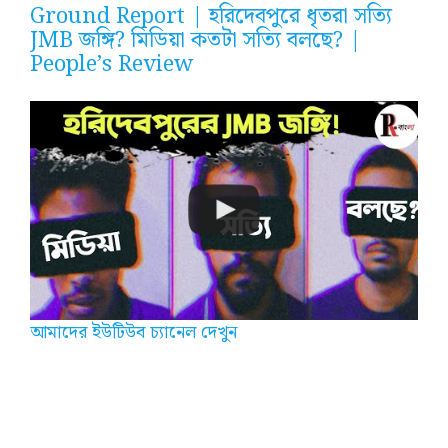
Ground Report | হরিদেবপুরে ধৃতরা সত্যি
JMB জঙ্গি? মিডিয়া কতটা সত্যি বলছে? |
People’s Review
আমাদের ইউটিউব চ্যানেল দেখুন