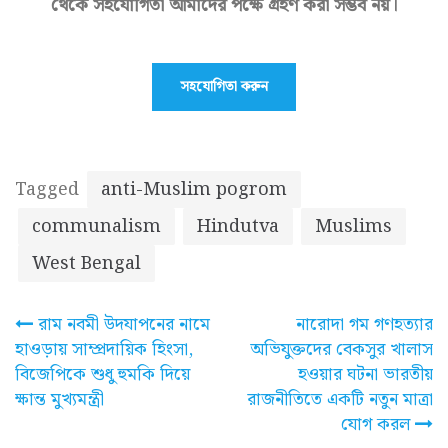
থেকে সহযোগিতা আমাদের পক্ষে গ্রহণ করা সম্ভব নয়।
সহযোগিতা করুন
Tagged
anti-Muslim pogrom
communalism
Hindutva
Muslims
West Bengal
Post
রাম নবমী উদযাপনের নামে
নারোদা গম গণহত্যার
হাওড়ায় সাম্প্রদায়িক হিংসা,
অভিযুক্তদের বেকসুর খালাস
navigation
বিজেপিকে শুধু হুমকি দিয়ে
হওয়ার ঘটনা ভারতীয়
ক্ষান্ত মুখ্যমন্ত্রী
রাজনীতিতে একটি নতুন মাত্রা
যোগ করল