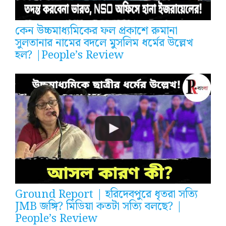
কেন উচ্চমাধ্যমিকের ফল প্রকাশে রুমানা
সুলতানার নামের বদলে মুসলিম ধর্মের উল্লেখ
হল? |People’s Review
Ground Report | হরিদেবপুরে ধৃতরা সত্যি
JMB জঙ্গি? মিডিয়া কতটা সত্যি বলছে? |
People’s Review