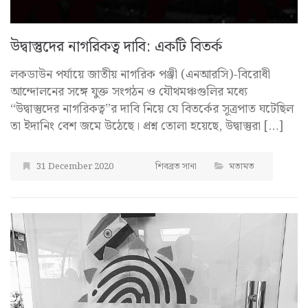
উদ্বাস্তুদের নাগরিকত্ব দাবি: একটি বিতর্ক
লকডাউন পর্যায়ে জাতীয় নাগরিক পঞ্জী (এনআরসি)-বিরোধী
আন্দোলনের সঙ্গে যুক্ত সংগঠন ও যৌথমঞ্চগুলির মধ্যে
“উদ্বাস্তুদের নাগরিকত্ব”র দাবি নিয়ে যে বিতর্কের সূত্রপাত ঘটেছিল
তা ইদানিং বেশ জমে উঠেছে। প্রশ্ন তোলা হয়েছে, উদ্বাস্তুরা […]
31 December 2020
শিবব্রত সানা
মতামত