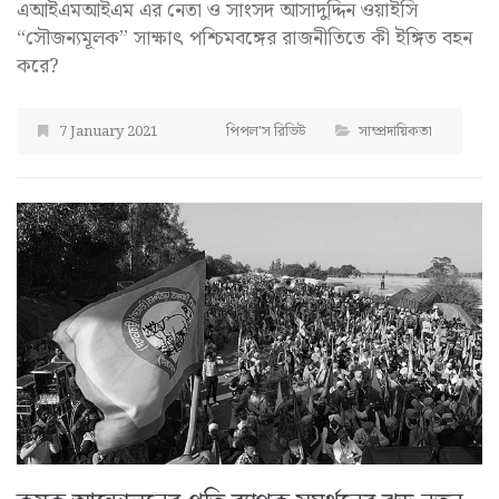
এআইএমআইএম এর নেতা ও সাংসদ আসাদুদ্দিন ওয়াইসি
“সৌজন্যমূলক” সাক্ষাৎ পশ্চিমবঙ্গের রাজনীতিতে কী ইঙ্গিত বহন
করে?
7 January 2021
পিপল'স রিভিউ
সাম্প্রদায়িকতা