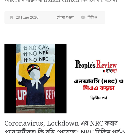
ভারতের নাগরিক বা Indian citizen হিসাবে গণ্য হবেন?
29 June 2020
সৌম্য মণ্ডল
ভিডিও
Coronavirus, Lockdown এর NRC করার
প্রয়োজনীয়তা কি বৃদ্ধি পেয়েছে? NRC সিরিজ পর্ব-২