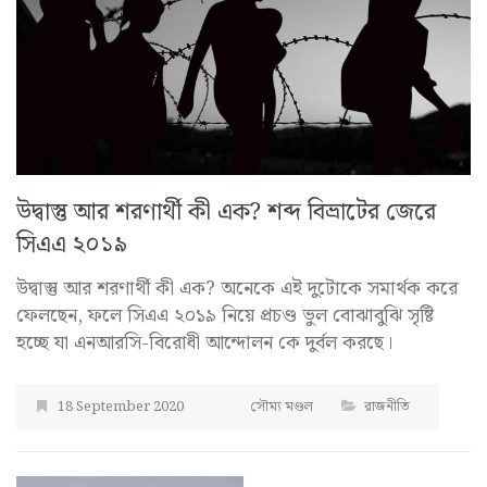
উদ্বাস্তু আর শরণার্থী কী এক? শব্দ বিভ্রাটের জেরে
সিএএ ২০১৯
উদ্বাস্তু আর শরণার্থী কী এক? অনেকে এই দুটোকে সমার্থক করে
ফেলছেন, ফলে সিএএ ২০১৯ নিয়ে প্রচণ্ড ভুল বোঝাবুঝি সৃষ্টি
হচ্ছে যা এনআরসি-বিরোধী আন্দোলন কে দুর্বল করছে।
18 September 2020
সৌম্য মণ্ডল
রাজনীতি