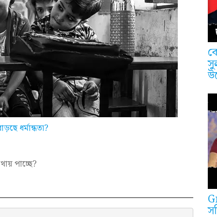
কে
সু
উ
ড়ছে ধর্মান্ধতা?
থায় পাচ্ছে?
G
সত