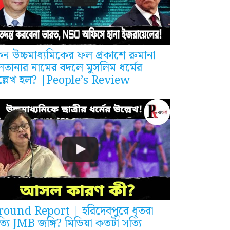
ন উচ্চমাধ্যমিকের ফল প্রকাশে রুমানা
লতানার নামের বদলে মুসলিম ধর্মের
ল্লেখ হল? |People’s Review
round Report | হরিদেবপুরে ধৃতরা
্যি JMB জঙ্গি? মিডিয়া কতটা সত্যি