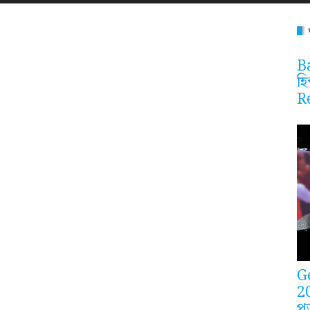
Ba
হি
R
G
2
প