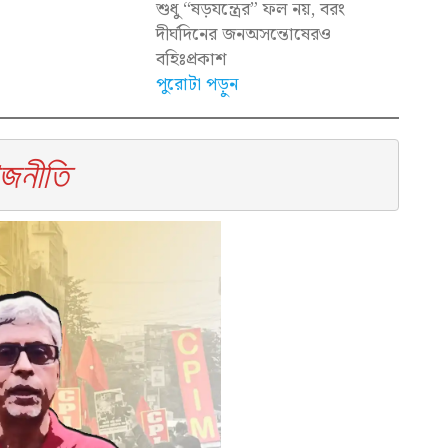
শুধু “ষড়যন্ত্রের” ফল নয়, বরং
দীর্ঘদিনের জনঅসন্তোষেরও
বহিঃপ্রকাশ
পুরোটা পড়ুন
াজনীতি 