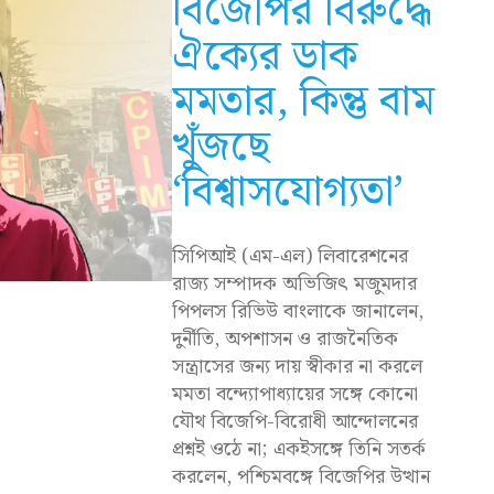
বিজেপির বিরুদ্ধে
ঐক্যের ডাক
মমতার, কিন্তু বাম
খুঁজছে
‘বিশ্বাসযোগ্যতা’
সিপিআই (এম-এল) লিবারেশনের
রাজ্য সম্পাদক অভিজিৎ মজুমদার
পিপলস রিভিউ বাংলাকে জানালেন,
দুর্নীতি, অপশাসন ও রাজনৈতিক
সন্ত্রাসের জন্য দায় স্বীকার না করলে
মমতা বন্দ্যোপাধ্যায়ের সঙ্গে কোনো
যৌথ বিজেপি-বিরোধী আন্দোলনের
প্রশ্নই ওঠে না; একইসঙ্গে তিনি সতর্ক
করলেন, পশ্চিমবঙ্গে বিজেপির উত্থান