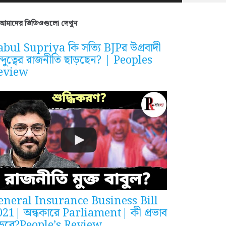
আমাদের ভিডিওগুলো দেখুন
bul Supriya কি সত্যি BJPর উগ্রবাদী
ন্দুত্বের রাজনীতি ছাড়ছেন? | Peoples
eview
eneral Insurance Business Bill
021| অন্ধকারে Parliament| কী প্রভাব
ড়বে?People’s Review