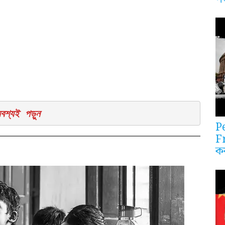
বশ্যই পড়ুন
P
F
ক