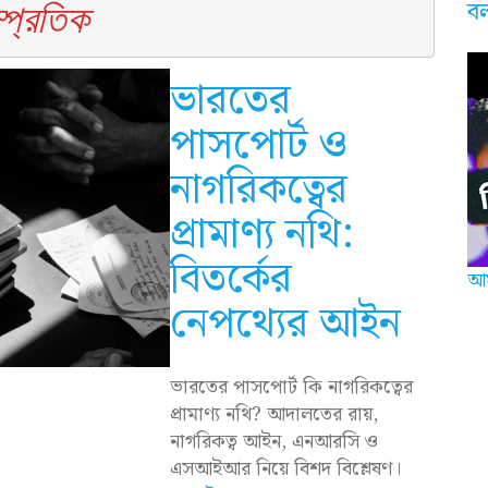
ব
ম্প্রতিক 
ভারতের
পাসপোর্ট ও
নাগরিকত্বের
প্রামাণ্য নথি:
বিতর্কের
আম
নেপথ্যের আইন
ভারতের পাসপোর্ট কি নাগরিকত্বের
প্রামাণ্য নথি? আদালতের রায়,
নাগরিকত্ব আইন, এনআরসি ও
এসআইআর নিয়ে বিশদ বিশ্লেষণ।