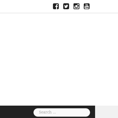
ফেসবুক
টুইটার
ইন্সতাগ্রাম
ইউটিউব
Search
for: