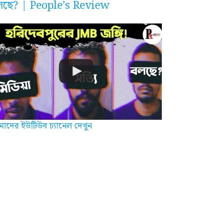
লছে? | People’s Review
াদের ইউটিউব চ্যানেল দেখুন